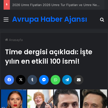
2026 Umre Fiyatları 2026 Umre Tur Fiyatları ve Umre Ne Kadar
Avrupa Haber Ajansı
Menü
A
Anasayfa
Time dergisi açıkladı: İşte
yılın en etkili 100 ismi!
Facebook
X
Tumblr
Messenger
WhatsApp
Telegram
Email'den paylaş