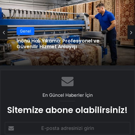
Genel
İnönü Halı Yıkama: Profesyonel ve
Güvenilir Hizmet Anlayışı
En Güncel Haberler İçin
Sitemize abone olabilirsiniz!
E-
posta