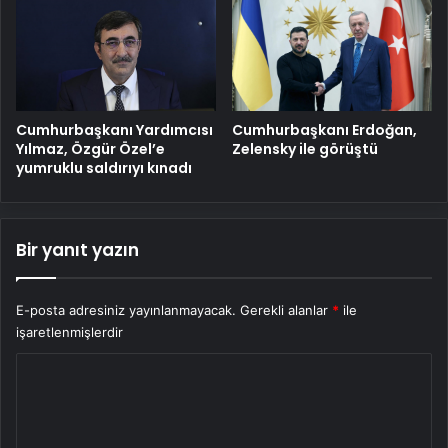
Cumhurbaşkanı Yardımcısı
Cumhurbaşkanı Erdoğan,
Yılmaz, Özgür Özel’e
Zelensky ile görüştü
yumruklu saldırıyı kınadı
Bir yanıt yazın
E-posta adresiniz yayınlanmayacak.
Gerekli alanlar
*
ile
işaretlenmişlerdir
Y
o
r