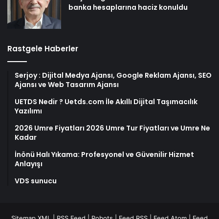
banka hesaplarına haciz konuldu
Rastgele Haberler
Serjoy : Dijital Medya Ajansı, Google Reklam Ajansı, SEO
Ajansı ve Web Tasarım Ajansı
UETDS Nedir ? Uetds.com İle Akıllı Dijital Taşımacılık
Yazılımı
2026 Umre Fiyatları 2026 Umre Tur Fiyatları ve Umre Ne
Kadar
İnönü Halı Yıkama: Profesyonel ve Güvenilir Hizmet
Anlayışı
VDS sunucu
Sitemap XML
|
RSS Feed
|
Robots
|
Feed RSS
|
Feed Atom
|
Feed