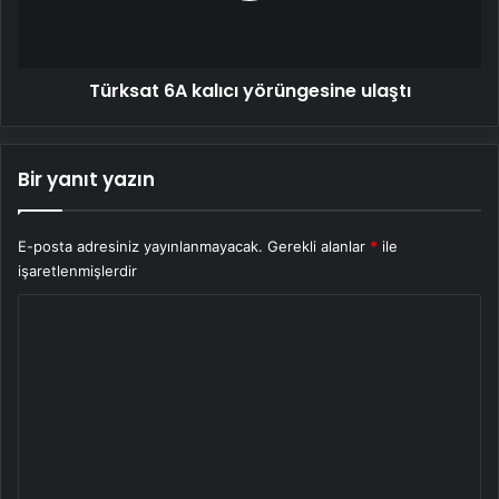
Türksat 6A kalıcı yörüngesine ulaştı
Bir yanıt yazın
E-posta adresiniz yayınlanmayacak.
Gerekli alanlar
*
ile
işaretlenmişlerdir
Y
o
r
u
m
*