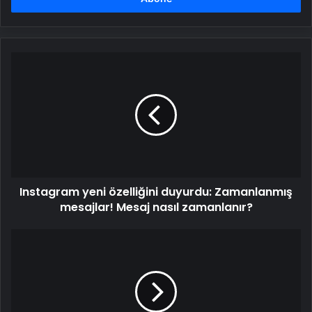
Instagram
yeni
özelliğini
duyurdu:
Zamanlanmış
mesajlar!
Mesaj
nasıl
zamanlanır?
Instagram yeni özelliğini duyurdu: Zamanlanmış
mesajlar! Mesaj nasıl zamanlanır?
Türksat
6A
kalıcı
yörüngesine
ulaştı