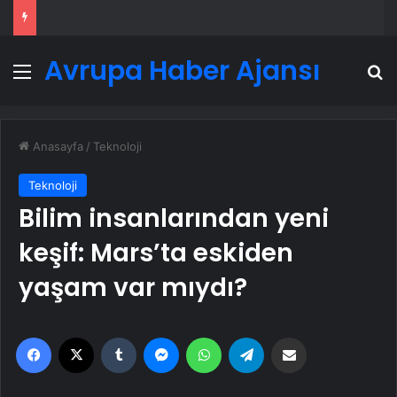
Avrupa Haber Ajansı
Menü
A
Anasayfa
/
Teknoloji
Teknoloji
Bilim insanlarından yeni
keşif: Mars’ta eskiden
yaşam var mıydı?
Facebook
X
Tumblr
Messenger
WhatsApp
Telegram
Email'den paylaş