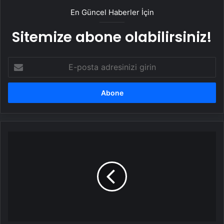
En Güncel Haberler İçin
Sitemize abone olabilirsiniz!
E-
posta
adresinizi
girin
SON
DAKİKA…
TürkiyeAltay
soğukları
ile
buz
tuttu!
İstanbul
eksi