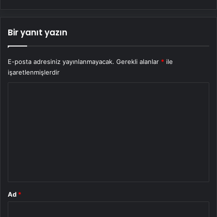
Bir yanıt yazın
E-posta adresiniz yayınlanmayacak.
Gerekli alanlar
*
ile
işaretlenmişlerdir
Y
o
r
u
m
*
Ad
*