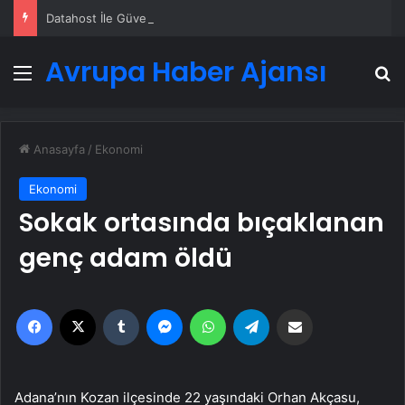
Datahost İle Güvenilir Sunucu Hizmetleri
Avrupa Haber Ajansı
Menü
A
Anasayfa
/
Ekonomi
Ekonomi
Sokak ortasında bıçaklanan
genç adam öldü
Facebook
X
Tumblr
Messenger
WhatsApp
Telegram
Email'den paylaş
Adana’nın Kozan ilçesinde 22 yaşındaki Orhan Akçasu,