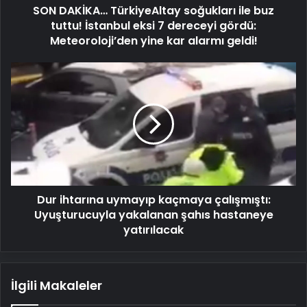
SON DAKİKA… TürkiyeAltay soğukları ile buz
7
dereceyi
tuttu! İstanbul eksi 7 dereceyi gördü:
gördü:
Meteoroloji’den yine kar alarmı geldi!
Meteoroloji’den
yine
Dur
kar
ihtarına
alarmı
uymayıp
geldi!
kaçmaya
çalışmıştı:
Uyuşturucuyla
yakalanan
şahıs
hastaneye
Dur ihtarına uymayıp kaçmaya çalışmıştı:
yatırılacak
Uyuşturucuyla yakalanan şahıs hastaneye
yatırılacak
İlgili Makaleler