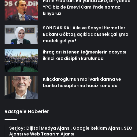
Fatih Erbakan: Bir yanda ABD, bir yanda
YPG biz de Emevi Camii’nde namaz
kılıyoruz
SON DAKİKA | Aile ve Sosyal Hizmetler
Bakanı Göktaş açıkladı: Esnek çalışma
modeli geliyor!
İhraçları istenen teğmenlerin dosyası
ikinci kez disiplin kurulunda
Kılıçdaroğlu’nun mal varlıklarına ve
banka hesaplarına haciz konuldu
Rastgele Haberler
Serjoy : Dijital Medya Ajansı, Google Reklam Ajansı, SEO
Ajansı ve Web Tasarım Ajansı