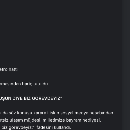
tro hattı
lamasından hariç tutuldu.
Bigo Elmas Bayi – Güvenli, Hızlı ve
ŞUN DİYE BİZ GÖREVDEYİZ”
Uygun Fiyatlı Elmas Satın Almanın
Yeni Adresi
lu da söz konusu karara ilişkin sosyal medya hesabından
tsiz ulaşım müjdesi, milletimize bayram hediyesi.
Datahost İle Güvenilir Sunucu
Hizmetleri
iz görevdeyiz.” ifadesini kullandı.