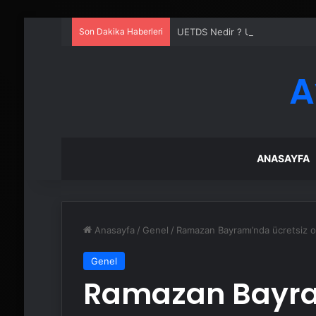
Son Dakika Haberleri
UETDS Nedir ? Uetds.com İle Akıll
A
ANASAYFA
Anasayfa
/
Genel
/
Ramazan Bayramı’nda ücretsiz ol
Genel
Ramazan Bayram