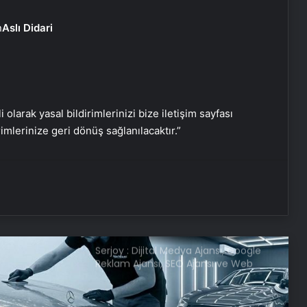
Aslı Didari
Bayan Takipçi Satın Al
Kanımız dondu: Sokak ortasında
vahşet! Bahar’ı da soldurdular
i olarak yasal bildirimlerinizi bize iletişim sayfası
rimlerinize geri dönüş sağlanılacaktır.”
Özgür Özel’e yumruklu saldırıda
yeni detaylar! 1 saat 45 dakika böyle
beklemiş
Serjoy : Dijital Medya Ajansı, Google
Reklam Ajansı, SEO Ajansı ve Web
Tasarım Ajansı
UETDS Nedir ? Uetds.com İle Akıllı
Dijital Taşımacılık Yazılımı