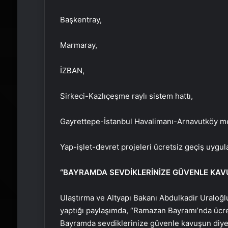
Başkentray,
Marmaray,
İZBAN,
Sirkeci-Kazlıçeşme raylı sistem hattı,
Gayrettepe-İstanbul Havalimanı-Arnavutköy me
Yap-işlet-devret projeleri ücretsiz geçiş uygu
“BAYRAMDA SEVDİKLERİNİZE GÜVENLE KAVU
Ulaştırma ve Altyapı Bakanı Abdulkadir Uraloğ
yaptığı paylaşımda, “Ramazan Bayramı’nda ücre
Bayramda sevdiklerinize güvenle kavuşun diye b