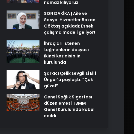
namaz kılıyoruz
SON DAKİKA | Aile ve
Sosyal Hizmetler Bakanı
Göktaş açıkladı: Esnek
çalışma modeli geliyor!
İhraçları istenen
teğmenlerin dosyası
ikinci kez disiplin
kurulunda
Şarkıcı Çelik sevgilisi Elif
Üngür’ü paylaştı: “Çok
güzel”
Genel Sağlık Sigortası
düzenlemesi TBMM
Genel Kurulu’nda kabul
edildi