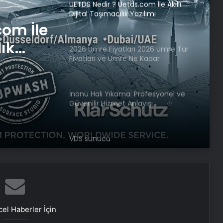
2026 Umre Fiyatları 2026 Umre Tur
Fiyatları ve Umre Ne Kadar
com İle
lık
İnönü Halı Yıkama: Profesyonel ve
Güvenilir Hizmet Anlayışı
2026
e Umre
VDS sunucu
Bigo Elmas Bayi – Güvenli, Hızlı ve
Uygun Fiyatlı Elmas Satın Almanın
Yeni Adresi
Datahost İle Güvenilir Sunucu
Hizmetleri
el Haberler İçin