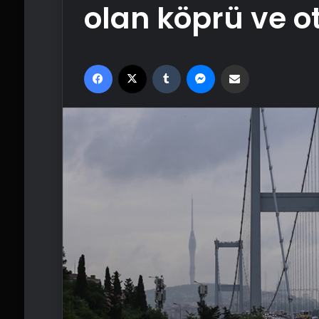
olan köprü ve ot
Facebook
X
Tumblr
Messenger
Email'den paylaş