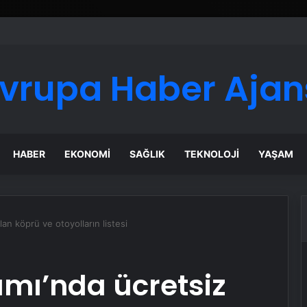
ı Dijital Taşımacılık Yazılımı
vrupa Haber Ajan
HABER
EKONOMI
SAĞLIK
TEKNOLOJI
YAŞAM
an köprü ve otoyolların listesi
ı’nda ücretsiz