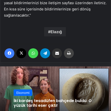
yasal bildirimlerinizi bize iletişim sayfası üzerinden iletiniz.
En kısa süre içerisinde bildirimlerinize geri dönüş
sağlanılacaktır.”
Elazığ
Facebook
X
WhatsApp
Telegram
Email'den paylaş
Yaz
Ekonomi
İki kardeş tesadüfen bahçede buldu: O
yüzük tarihi eser çıktı!