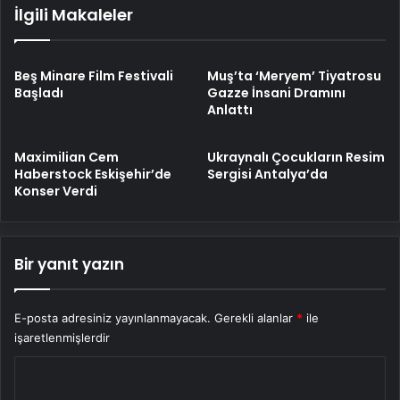
İlgili Makaleler
Beş Minare Film Festivali
Muş’ta ‘Meryem’ Tiyatrosu
Başladı
Gazze İnsani Dramını
Anlattı
Maximilian Cem
Ukraynalı Çocukların Resim
Haberstock Eskişehir’de
Sergisi Antalya’da
Konser Verdi
Bir yanıt yazın
E-posta adresiniz yayınlanmayacak.
Gerekli alanlar
*
ile
işaretlenmişlerdir
Y
o