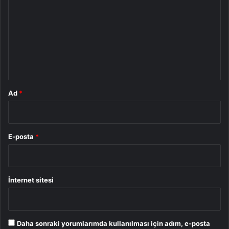
r
u
m
*
Ad
*
E-posta
*
İnternet sitesi
Daha sonraki yorumlarımda kullanılması için adım, e-posta