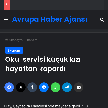
Avrupa Haber Ajansı
Menü
A
Anasayfa
/
Ekonomi
Ekonomi
Okul servisi küçük kızı
hayattan kopardı
Facebook
X
Tumblr
Messenger
WhatsApp
Telegram
Email'den paylaş
Olay, Çaydaçıra Mahallesi’nde meydana geldi. S.U.