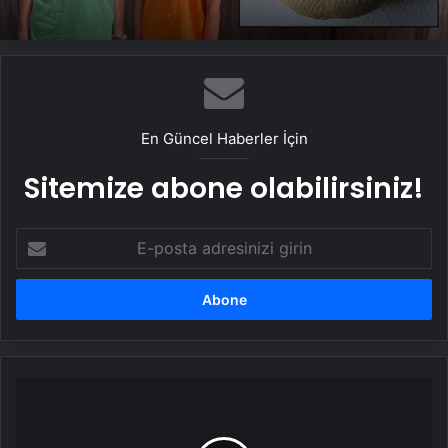
En Güncel Haberler İçin
Sitemize abone olabilirsiniz!
E-
posta
adresinizi
girin
11
yaşındaki
Zeynep