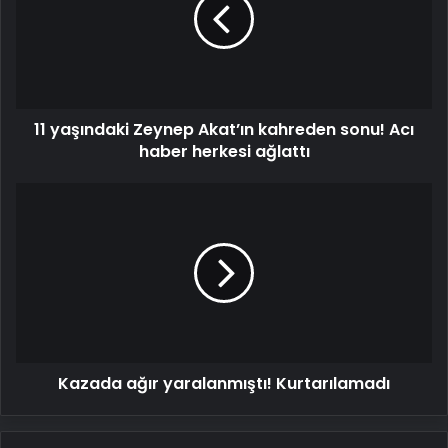
Akat’ın
kahreden
sonu!
Acı
haber
herkesi
11 yaşındaki Zeynep Akat’ın kahreden sonu! Acı
ağlattı
haber herkesi ağlattı
Kazada
ağır
yaralanmıştı!
Kurtarılamadı
Kazada ağır yaralanmıştı! Kurtarılamadı