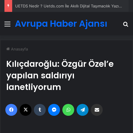
UETDS Nedir ? Uetds.com İle Akıllı Dijital Taşımacılık Yazılımı
Avrupa Haber Ajansı
Menü
A
Anasayfa
Kılıçdaroğlu: Özgür Özel’e
yapılan saldırıyı
lanetliyorum
Facebook
X
Tumblr
Messenger
WhatsApp
Telegram
Email'den paylaş