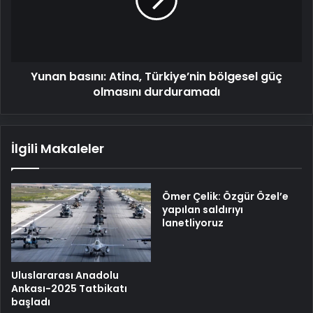
bölgesel
güç
olmasını
durduramadı
Yunan basını: Atina, Türkiye’nin bölgesel güç
olmasını durduramadı
İlgili Makaleler
Ömer Çelik: Özgür Özel’e
yapılan saldırıyı
lanetliyoruz
Uluslararası Anadolu
Ankası-2025 Tatbikatı
başladı