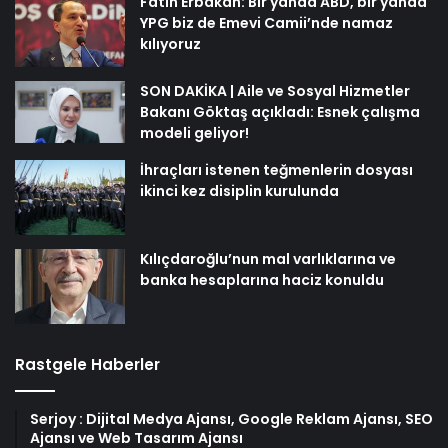
Fatih Erbakan: Bir yanda ABD, bir yanda
YPG biz de Emevi Camii’nde namaz
kılıyoruz
SON DAKİKA | Aile ve Sosyal Hizmetler
Bakanı Göktaş açıkladı: Esnek çalışma
modeli geliyor!
İhraçları istenen teğmenlerin dosyası
ikinci kez disiplin kurulunda
Kılıçdaroğlu’nun mal varlıklarına ve
banka hesaplarına haciz konuldu
Rastgele Haberler
Serjoy : Dijital Medya Ajansı, Google Reklam Ajansı, SEO
Ajansı ve Web Tasarım Ajansı