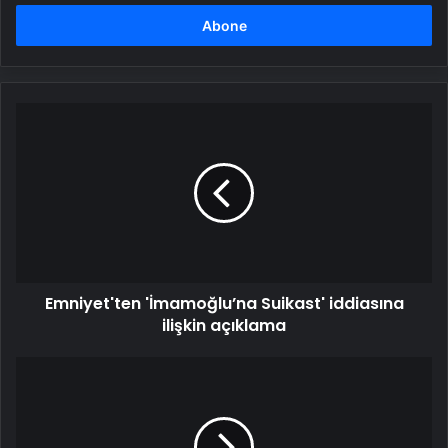
adresinizi
girin
Emniyet'ten
'İmamoğlu’na
Suikast'
iddiasına
ilişkin
açıklama
Emniyet'ten 'İmamoğlu’na Suikast' iddiasına
ilişkin açıklama
Yunan
basını:
Atina,
Türkiye’nin