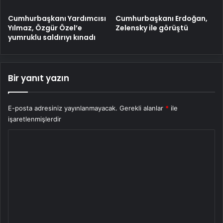
Cumhurbaşkanı Yardımcısı
Cumhurbaşkanı Erdoğan,
Yılmaz, Özgür Özel’e
Zelensky ile görüştü
yumruklu saldırıyı kınadı
Bir yanıt yazın
E-posta adresiniz yayınlanmayacak.
Gerekli alanlar
*
ile
işaretlenmişlerdir
Y
o
r
u
m
*