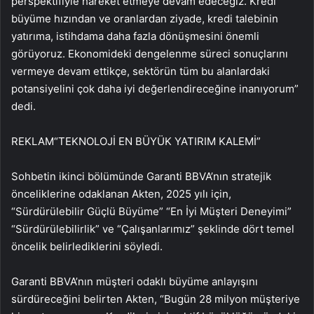
perspektifiyle hareket etmeye devam edeceğiz. Kredi
büyüme hızından ve oranlardan ziyade, kredi talebinin
yatırıma, istihdama daha fazla dönüşmesini önemli
görüyoruz. Ekonomideki dengelenme süreci sonuçlarını
vermeye devam ettikçe, sektörün tüm bu alanlardaki
potansiyelini çok daha iyi değerlendireceğine inanıyorum”
dedi.
REKLAM
“TEKNOLOJİ EN BÜYÜK YATIRIM KALEMİ”
Sohbetin ikinci bölümünde Garanti BBVA’nın stratejik
önceliklerine odaklanan Akten, 2025 yılı için,
“Sürdürülebilir Güçlü Büyüme” “En İyi Müşteri Deneyimi”
“Sürdürülebilirlik” ve “Çalışanlarımız” şeklinde dört temel
öncelik belirlediklerini söyledi.
Garanti BBVA’nın müşteri odaklı büyüme anlayışını
sürdüreceğini belirten Akten, “Bugün 28 milyon müşteriye