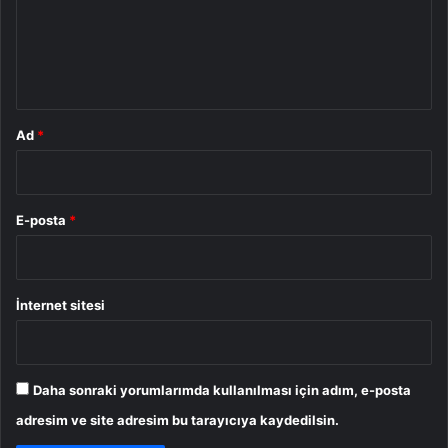
u
m
*
Ad
*
E-posta
*
İnternet sitesi
Daha sonraki yorumlarımda kullanılması için adım, e-posta
adresim ve site adresim bu tarayıcıya kaydedilsin.