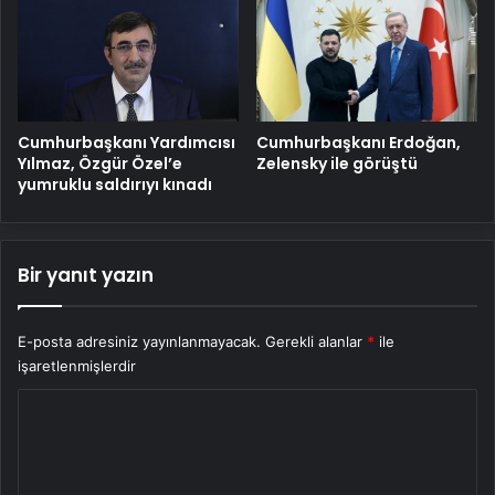
Cumhurbaşkanı Yardımcısı
Cumhurbaşkanı Erdoğan,
Yılmaz, Özgür Özel’e
Zelensky ile görüştü
yumruklu saldırıyı kınadı
Bir yanıt yazın
E-posta adresiniz yayınlanmayacak.
Gerekli alanlar
*
ile
işaretlenmişlerdir
Y
o
r