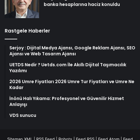
banka hesaplarına haciz konuldu
Rastgele Haberler
Serjoy : Dijital Medya Ajansı, Google Reklam Ajansı, SEO
Ajansı ve Web Tasarım Ajansı
UETDS Nedir ? Uetds.com İle Akıllı Dijital Taşımacılık
Yazılımı
2026 Umre Fiyatları 2026 Umre Tur Fiyatları ve Umre Ne
Kadar
İnönü Halı Yıkama: Profesyonel ve Güvenilir Hizmet
Anlayışı
VDS sunucu
Sitemap XML
|
RSS Feed
|
Robots
|
Feed RSS
|
Feed Atom
|
Feed