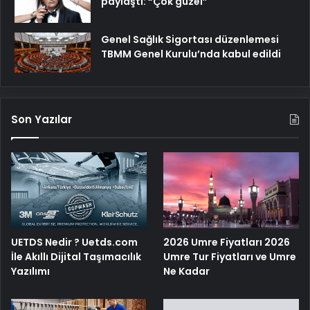
paylaştı: “Çok güzel”
Genel Sağlık Sigortası düzenlemesi
TBMM Genel Kurulu’nda kabul edildi
Son Yazılar
UETDS Nedir ? Uetds.com
2026 Umre Fiyatları 2026
İle Akıllı Dijital Taşımacılık
Umre Tur Fiyatları ve Umre
Yazılımı
Ne Kadar