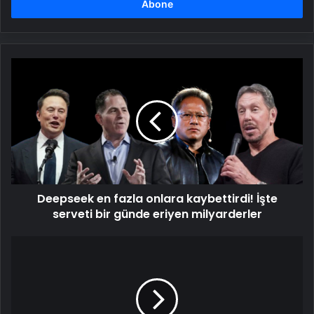
girin
Deepseek
en
fazla
onlara
kaybettirdi!
İşte
serveti
bir
günde
Deepseek en fazla onlara kaybettirdi! İşte
eriyen
milyarderler
serveti bir günde eriyen milyarderler
Kedi
Tüy
Dökme
Önleyici
Kedi