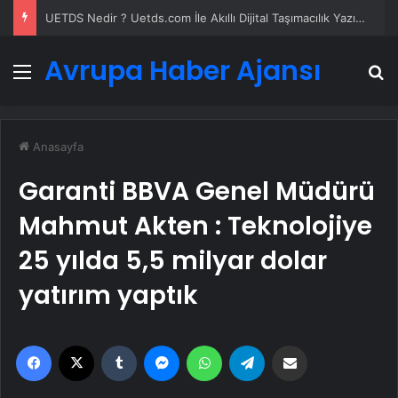
UETDS Nedir ? Uetds.com İle Akıllı Dijital Taşımacılık Yazılımı
Avrupa Haber Ajansı
Menü
A
Anasayfa
Garanti BBVA Genel Müdürü
Mahmut Akten : Teknolojiye
25 yılda 5,5 milyar dolar
yatırım yaptık
Facebook
X
Tumblr
Messenger
WhatsApp
Telegram
Email'den paylaş