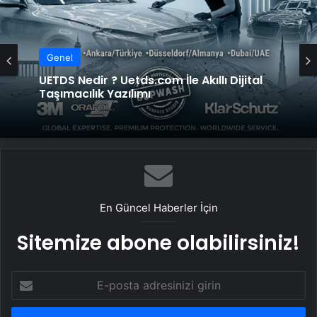
Genel
UETDS Nedir ? Uetds.com İle Akıllı Dijital
Genel
Taşımacılık Yazılımı
2026 Umre Fiyatları 2026 Umre Tur
Fiyatları ve Umre Ne Kadar
En Güncel Haberler İçin
Sitemize abone olabilirsiniz!
E-
posta
adresinizi