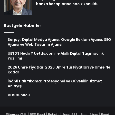
banka hesaplarına haciz konuldu
Rastgele Haberler
Serjoy : Dijital Medya Ajansı, Google Reklam Ajansı, SEO
Ajansı ve Web Tasarım Ajansı
UETDS Nedir ? Uetds.com İle Akıllı Dijital Taşımacılık
Yazılımı
2026 Umre Fiyatları 2026 Umre Tur Fiyatları ve Umre Ne
Kadar
İnönü Halı Yıkama: Profesyonel ve Güvenilir Hizmet
Anlayışı
VDS sunucu
Sitemap XML
|
RSS Feed
|
Robots
|
Feed RSS
|
Feed Atom
|
Feed