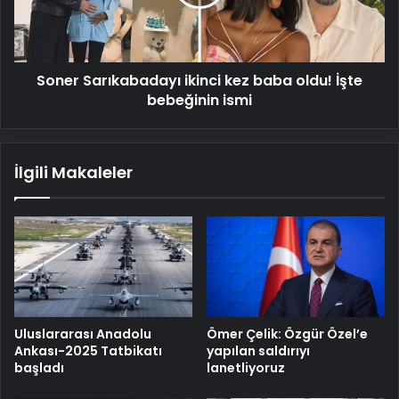
oldu!
İşte
bebeğinin
ismi
Soner Sarıkabadayı ikinci kez baba oldu! İşte
bebeğinin ismi
İlgili Makaleler
Uluslararası Anadolu
Ömer Çelik: Özgür Özel’e
Ankası-2025 Tatbikatı
yapılan saldırıyı
başladı
lanetliyoruz