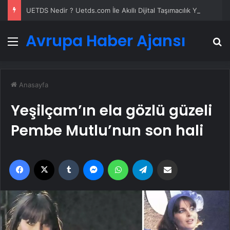
UETDS Nedir ? Uetds.com İle Akıllı Dijital Taşımacılık Yazılımı
Avrupa Haber Ajansı
Menü
A
Anasayfa
Yeşilçam’ın ela gözlü güzeli
Pembe Mutlu’nun son hali
Facebook
X
Tumblr
Messenger
WhatsApp
Telegram
Email'den paylaş