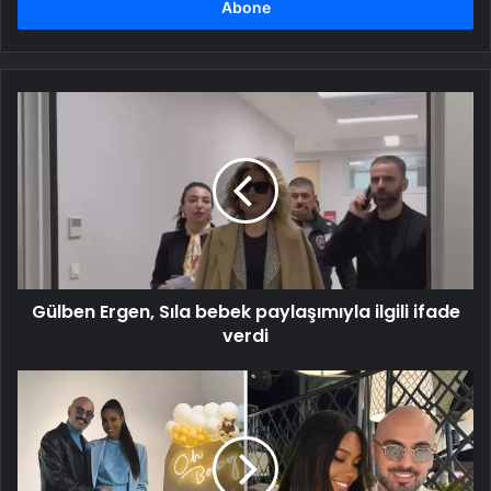
girin
Gülben
Ergen,
Sıla
bebek
paylaşımıyla
ilgili
ifade
verdi
Gülben Ergen, Sıla bebek paylaşımıyla ilgili ifade
verdi
Soner
Sarıkabadayı
ikinci
kez
baba