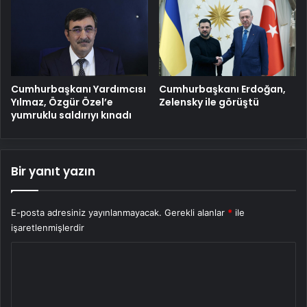
Cumhurbaşkanı Yardımcısı
Cumhurbaşkanı Erdoğan,
Yılmaz, Özgür Özel’e
Zelensky ile görüştü
yumruklu saldırıyı kınadı
Bir yanıt yazın
E-posta adresiniz yayınlanmayacak.
Gerekli alanlar
*
ile
işaretlenmişlerdir
Y
o
r