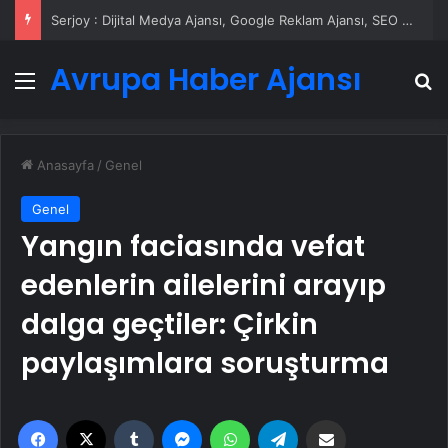
UETDS Nedir ? Uetds.com İle Akıllı Dijital Taşımacılık Yazılımı
Avrupa Haber Ajansı
Menü
A
Anasayfa
/
Genel
Genel
Yangın faciasında vefat
edenlerin ailelerini arayıp
dalga geçtiler: Çirkin
paylaşımlara soruşturma
Facebook
X
Tumblr
Messenger
WhatsApp
Telegram
Email'den paylaş