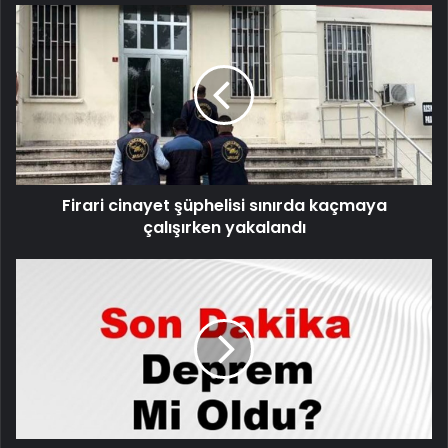
Firari
cinayet
şüphelisi
sınırda
kaçmaya
çalışırken
yakalandı
Firari cinayet şüphelisi sınırda kaçmaya
çalışırken yakalandı
Son
dakika
deprem
mi
oldu?
Az
önce
deprem
nerede