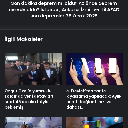
Son dakika deprem mi oldu? Az önce deprem
oldu?
İstanbul,
nerede oldu? İstanbul, Ankara, İzmir ve il il AFAD
Ankara,
son depremler 26 Ocak 2025
İzmir
ve
il
İlgili Makaleler
il
AFAD
son
depremler
26
Ocak
2025
Özgür Özel’e yumruklu
e-Devlet’ten tarife
saldırıda yeni detaylar! 1
kıyaslama yapılacak: Aylık
saat 45 dakika böyle
ücret, bağlantı hızı ve
beklemiş
dahası…