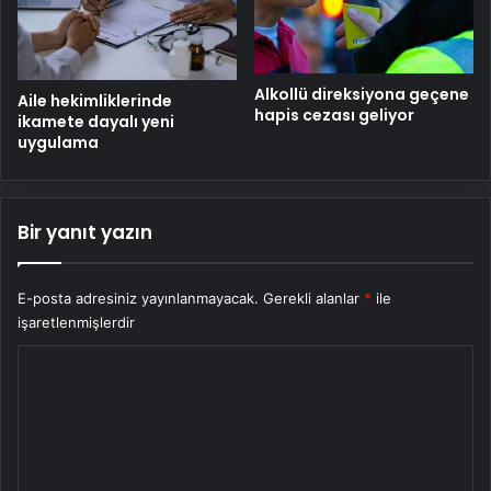
Alkollü direksiyona geçene
Aile hekimliklerinde
hapis cezası geliyor
ikamete dayalı yeni
uygulama
Bir yanıt yazın
E-posta adresiniz yayınlanmayacak.
Gerekli alanlar
*
ile
işaretlenmişlerdir
Y
o
r
u