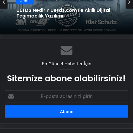
Genel
UETDS Nedir ? Uetds.com İle Akıllı Dijital
Taşımacılık Yazılımı
En Güncel Haberler İçin
Sitemize abone olabilirsiniz!
E-
posta
adresinizi
girin