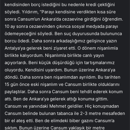
kendisinden borç istediğini bu nedenle kredi çektiğini
söyledi. Yıldırım, “Parayı kendisine verdikten kısa süre
sonra Cansum’un Ankara’da cezaevine girdiğini öğrendim.
10 ay sonra cezaevinden çıkınca sosyal medyada parayı
ödemeyeceğini söyledi. Ben suç duyurusunda bulununca
borcu ödedi. Daha sonra arkadaşlığımız gelişince yazın
Antalya’ya gelerek beni ziyaret etti. O dönem nişanlımla
birlikte kalıyordum. Nişanlımla birlikte canlı yayın
açıyorlardı. Beni küçük düşürdüğü için tartışmalarımız
oluyordu. Kendisini uyardım. Bunun üzerine Ankara’ya
döndü. Daha sonra ben nişanlımdan ayrıldım. Bu tarihten
15 gün önce eski nişanlım ve Cansum birlikte olduklarını
paylaştılar. Daha sonra Cansum beni tehdit ederek konum
attı. Ben de Ankara’ya gelerek attığı konuma gittim.
Cansum ve yanındaki Mehmet geldiler. Hiç konuşmadan
Cansum belinde bulunan tabanca ile 2-3 metre mesafeden
bir el ateş etti. Ben de elimdeki biber gazını Cansum’a
sıktım. Bunun üzerine Cansum yaklaşık bir metre