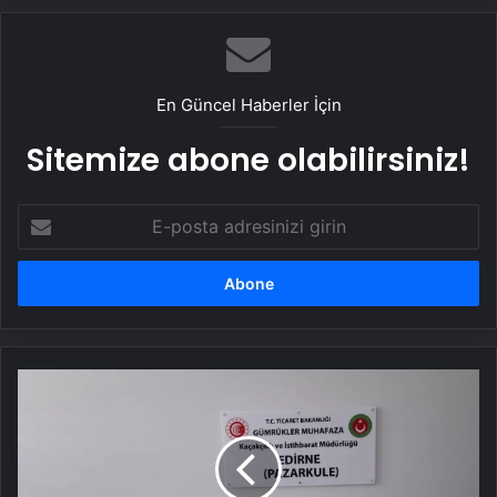
En Güncel Haberler İçin
Sitemize abone olabilirsiniz!
E-
posta
adresinizi
girin
Yunanistan
sınır
kapısında
34.5
kilo
uyuşturucu