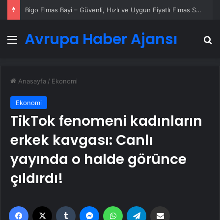
Datahost İle Güvenilir Sunucu Hizmetleri
Avrupa Haber Ajansı
Menü
A
Anasayfa
/
Ekonomi
Ekonomi
TikTok fenomeni kadınların
erkek kavgası: Canlı
yayında o halde görünce
çıldırdı!
Facebook
X
Tumblr
Messenger
WhatsApp
Telegram
Email'den paylaş