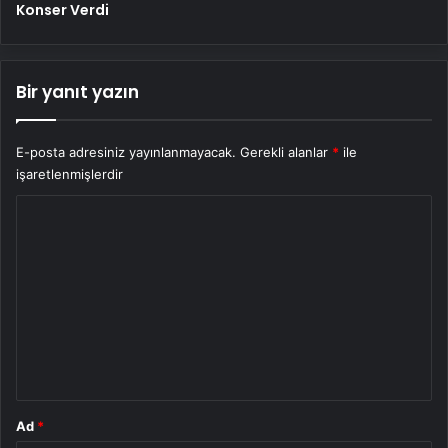
Konser Verdi
Bir yanıt yazın
E-posta adresiniz yayınlanmayacak.
Gerekli alanlar
*
ile
işaretlenmişlerdir
Y
o
r
u
m
*
Ad
*