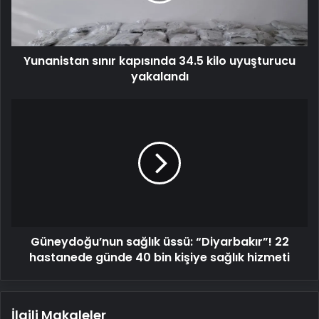
yakalandı
Yunanistan sınır kapısında 34.5 kilo uyuşturucu
yakalandı
Güneydoğu’nun
sağlık
üssü:
“Diyarbakır”!
22
hastanede
günde
40
bin
Güneydoğu’nun sağlık üssü: “Diyarbakır”! 22
kişiye
sağlık
hastanede günde 40 bin kişiye sağlık hizmeti
hizmeti
İlgili Makaleler