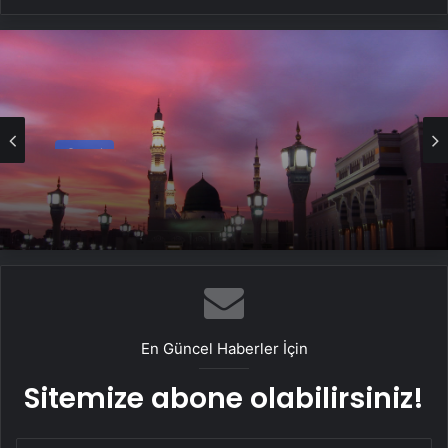
Genel
2026 Umre Fiyatları 2026 Umre Tur
Fiyatları ve Umre Ne Kadar
En Güncel Haberler İçin
Sitemize abone olabilirsiniz!
E-