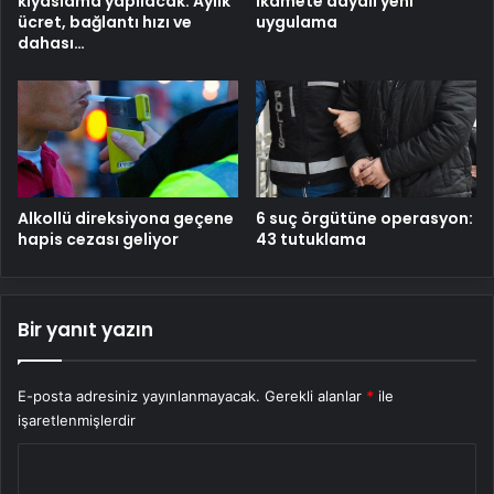
kıyaslama yapılacak: Aylık
ikamete dayalı yeni
ücret, bağlantı hızı ve
uygulama
dahası…
Alkollü direksiyona geçene
6 suç örgütüne operasyon:
hapis cezası geliyor
43 tutuklama
Bir yanıt yazın
E-posta adresiniz yayınlanmayacak.
Gerekli alanlar
*
ile
işaretlenmişlerdir
Y
o