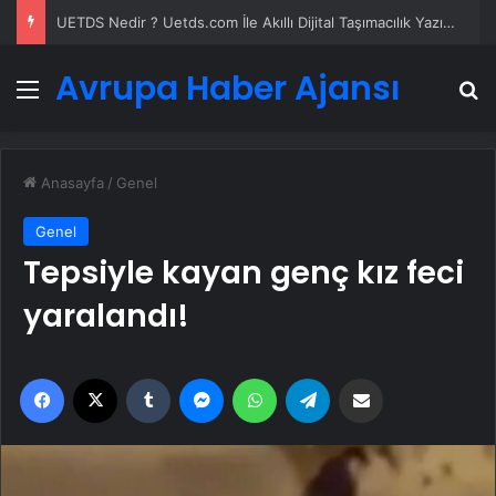
UETDS Nedir ? Uetds.com İle Akıllı Dijital Taşımacılık Yazılımı
Avrupa Haber Ajansı
Menü
A
Anasayfa
/
Genel
Genel
Tepsiyle kayan genç kız feci
yaralandı!
Facebook
X
Tumblr
Messenger
WhatsApp
Telegram
Email'den paylaş