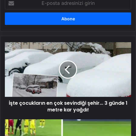
posta
adresinizi
girin
İşte
çocukların
en
çok
sevindiği
şehir...
3
günde
1
İşte çocukların en çok sevindiği şehir... 3 günde 1
metre
kar
metre kar yağdı!
yağdı!
Verilen
kararı
beğenmeyen