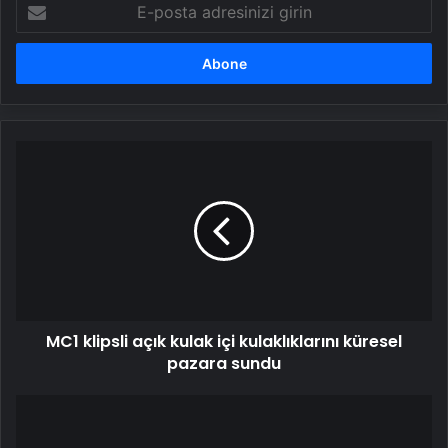
E-
posta
adresinizi
girin
MC1
klipsli
açık
kulak
içi
kulaklıklarını
küresel
pazara
sundu
MC1 klipsli açık kulak içi kulaklıklarını küresel
pazara sundu
iPhone
17
Air