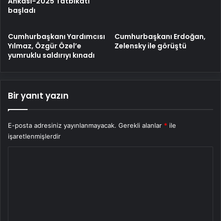
Ankası-2025 Tatbikatı
başladı
Cumhurbaşkanı Yardımcısı
Cumhurbaşkanı Erdoğan,
Yılmaz, Özgür Özel’e
Zelensky ile görüştü
yumruklu saldırıyı kınadı
Bir yanıt yazın
E-posta adresiniz yayınlanmayacak.
Gerekli alanlar
*
ile
işaretlenmişlerdir
Y
o
r
u
m