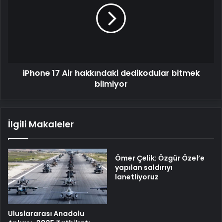
hakkındaki
dedikodular
bitmek
bilmiyor
iPhone 17 Air hakkındaki dedikodular bitmek
bilmiyor
İlgili Makaleler
Ömer Çelik: Özgür Özel’e
yapılan saldırıyı
lanetliyoruz
Uluslararası Anadolu