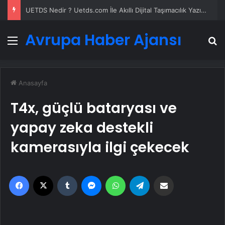
UETDS Nedir ? Uetds.com İle Akıllı Dijital Taşımacılık Yazılımı
Avrupa Haber Ajansı
Menü
A
Anasayfa
T4x, güçlü bataryası ve
yapay zeka destekli
kamerasıyla ilgi çekecek
Facebook
X
Tumblr
Messenger
WhatsApp
Telegram
Email'den paylaş