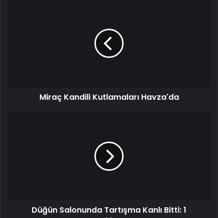
Miraç
Kandili
Kutlamaları
Havza'da
Miraç Kandili Kutlamaları Havza'da
Düğün
Salonunda
Tartışma
Kanlı
Bitti:
1
Tutuklama
Düğün Salonunda Tartışma Kanlı Bitti: 1