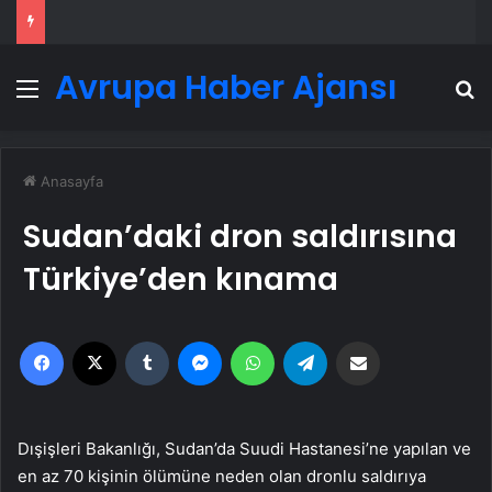
Avrupa Haber Ajansı
Menü
A
Anasayfa
Sudan’daki dron saldırısına
Türkiye’den kınama
Facebook
X
Tumblr
Messenger
WhatsApp
Telegram
Email'den paylaş
Dışişleri Bakanlığı, Sudan’da Suudi Hastanesi’ne yapılan ve
en az 70 kişinin ölümüne neden olan dronlu saldırıya