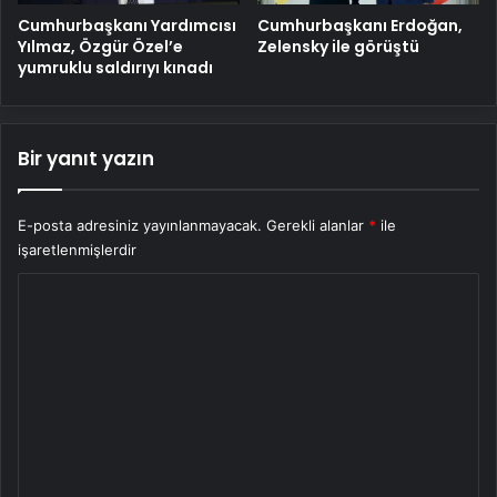
Cumhurbaşkanı Yardımcısı
Cumhurbaşkanı Erdoğan,
Yılmaz, Özgür Özel’e
Zelensky ile görüştü
yumruklu saldırıyı kınadı
Bir yanıt yazın
E-posta adresiniz yayınlanmayacak.
Gerekli alanlar
*
ile
işaretlenmişlerdir
Y
o
r
u
m
*