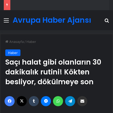
Avrupa Haber Ajansı
Menü
A
Anasayfa
/
Haber
Haber
Saçı halat gibi olanların 30
dakikalık rutini! Kökten
besliyor, dökülmeye son
Facebook
X
Tumblr
Messenger
WhatsApp
Telegram
Email'den paylaş