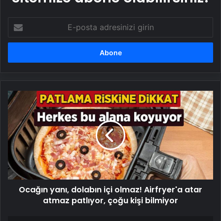
E-
posta
adresinizi
girin
Ocağın
yanı,
dolabın
içi
olmaz!
Airfryer'a
atar
atmaz
patlıyor,
Ocağın yanı, dolabın içi olmaz! Airfryer'a atar
çoğu
kişi
atmaz patlıyor, çoğu kişi bilmiyor
bilmiyor
Makyaj