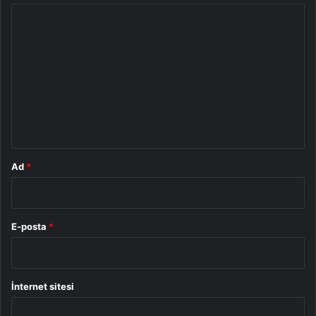
Y
o
r
u
m
*
Ad
*
E-posta
*
İnternet sitesi