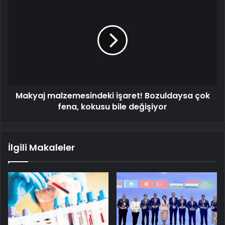
malzemesindeki
işaret!
Bozuldaysa
çok
fena,
kokusu
bile
değişiyor
Makyaj malzemesindeki işaret! Bozuldaysa çok
fena, kokusu bile değişiyor
İlgili Makaleler