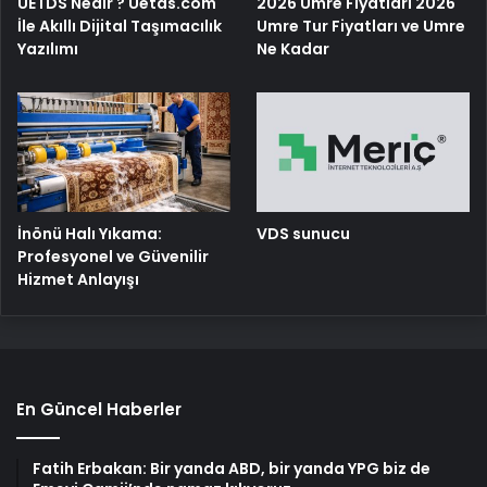
UETDS Nedir ? Uetds.com
2026 Umre Fiyatları 2026
İle Akıllı Dijital Taşımacılık
Umre Tur Fiyatları ve Umre
Yazılımı
Ne Kadar
İnönü Halı Yıkama:
VDS sunucu
Profesyonel ve Güvenilir
Hizmet Anlayışı
En Güncel Haberler
Fatih Erbakan: Bir yanda ABD, bir yanda YPG biz de