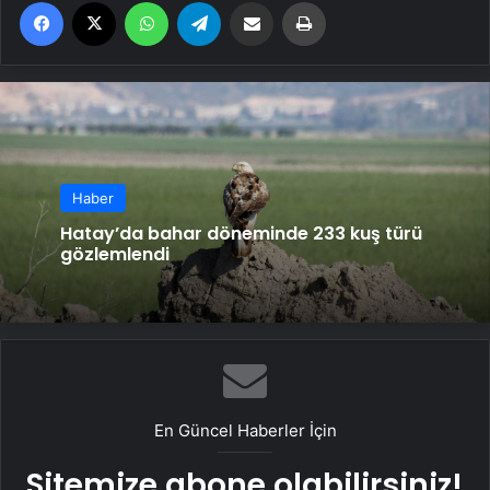
Facebook
X
WhatsApp
Telegram
Email'den paylaş
Yaz
Haber
Hatay’da bahar döneminde 233 kuş türü
gözlemlendi
En Güncel Haberler İçin
Sitemize abone olabilirsiniz!