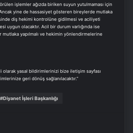
 görülen işlemler ağızda biriken suyun yutulmaması için
okullarında açılan kurslarla
sosyalleşiyor
. Ancak yine de hassasiyet gösteren bireylerde mutlaka
nde diş hekimi kontrolüne gidilmesi ve aciliyeti
Ağızdan çıkan bazı kelimeler yuvayı
si uygun olacaktır. Acil bir durum varlığında ise
yıkabilir
er mutlaka yapılmalı ve hekimin yönlendirmelerine
Türkiye’nin üçüncü deprem
enstitüsü, fayların kesiştiği noktanın
sismik hareketlerini izliyor
i olarak yasal bildirimlerinizi bize iletişim sayfası
rimlerinize geri dönüş sağlanılacaktır.”
“Mekke Yolu” projesiyle hacı adayları
kutsal topraklara beklemeden
geçiyor
Diyanet İşleri Başkanlığı
Hayvancılık için riskli bitkiler
Hatay’da bahar döneminde 233 kuş