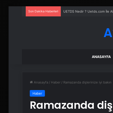
Son Dakika Haberleri
UETDS Nedir ? Uetds.com İle Akıll
A
ANASAYFA
Anasayfa
/
Haber
/
Ramazanda dişlerinize iyi bakın
Haber
Ramazanda dişle