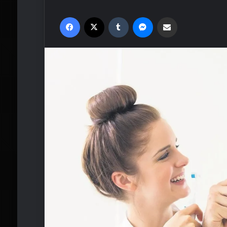
Facebook
X
Tumblr
Messenger
Email'den paylaş