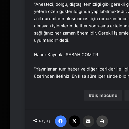
“Anestezi, dolgu, diştaşı temizliği gibi gerekli
yeterli özen gösterildiğinde yapılabilmektedir
acil durumların oluşmaması için ramazan öncesi
olmayan işlemlerin de iftar sonrasına ertelenme
sağlığınız her zaman önemlidir. Gerekli işleml
uyulmalıdır” dedi.
Haber Kaynak : SABAH.COM.TR
“Yayınlanan tüm haber ve diğer içerikler ile ilgil
üzerinden iletiniz. En kısa süre içerisinde bildi
diş macunu
Facebook
X
Email'den paylaş
Yaz
Paylaş