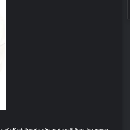
ı sürdürebilirseniz, ağız ve diş sağlığınızı korumanız