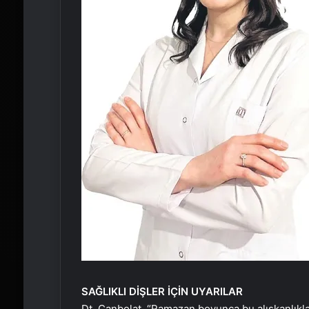
SAĞLIKLI DİŞLER İÇİN UYARILAR
Dt. Canbolat, “Ramazan boyunca bu alışkanlıklar