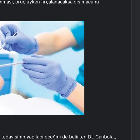
lanması, oruçluyken fırçalanacaksa diş macunu
tedavisinin yapılabileceğini de belirten Dt. Canbolat,
Depremzede öğrenciler yeni