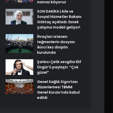
namaz kılıyoruz
SON DAKİKA | Aile ve
Sosyal Hizmetler Bakanı
Göktaş açıkladı: Esnek
çalışma modeli geliyor!
İhraçları istenen
teğmenlerin dosyası
ikinci kez disiplin
kurulunda
Şarkıcı Çelik sevgilisi Elif
Üngür’ü paylaştı: “Çok
güzel”
Genel Sağlık Sigortası
düzenlemesi TBMM
Genel Kurulu’nda kabul
edildi