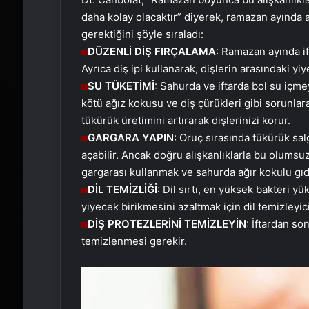
daha kolay olacaktır” diyerek, ramazan ayında a
gerektiğini şöyle sıraladı:
DÜZENLİ DİŞ FIRÇALAMA
: Ramazan ayında if
Ayrıca diş ipi kullanarak, dişlerin arasındaki y
SU TÜKETİMİ
: Sahurda ve iftarda bol su içme
kötü ağız kokusu ve diş çürükleri gibi sorunlar
tükürük üretimini artırarak dişlerinizi korur.
GARGARA
YAPIN
: Oruç sırasında tükürük sal
açabilir. Ancak doğru alışkanlıklarla bu olumsuz e
gargarası kullanmak ve sahurda ağır kokulu gıda
DİL TEMİZLİĞİ
: Dil sırtı, en yüksek bakteri 
yiyecek birikmesini azaltmak için dil temizleyicil
DİŞ PROTEZLERİNİ TEMİZLEYİN
: İftardan so
temizlenmesi gerekir.