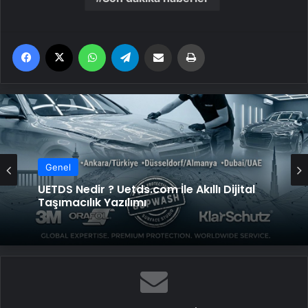
Facebook
X
WhatsApp
Telegram
Email'den paylaş
Yaz
Genel
Genel
2026 Umre Fiyatları 2026 Umre Tur
Fiyatları ve Umre Ne Kadar
UETDS Nedir ? Uetds.com İle Akıllı Dijital
Taşımacılık Yazılımı