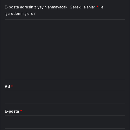
E-posta adresiniz yayınlanmayacak.
Gerekli alanlar
*
ile
işaretlenmişlerdir
Y
o
r
u
m
*
Ad
*
E-posta
*