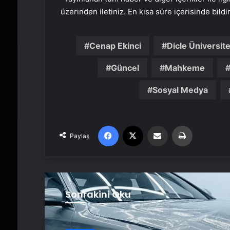
üzerinden iletiniz. En kısa süre içerisinde bildi
Cenap Ekinci
Dicle Üniversite
Güncel
Mahkeme
Sosyal Medya
Facebook
X
Email'den paylaş
Yaz
Paylaş
Sonrakini Oku