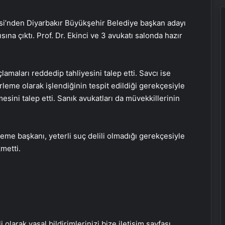
si’nden Diyarbakır Büyükşehir Belediye başkan adayı
ına çıktı. Prof. Dr. Ekinci ve 3 avukatı salonda hazır
maları reddedip tahliyesini talep etti. Savcı ise
eme olarak işlendiğinin tespit edildiği gerekçesiyle
esini talep etti. Sanık avukatları da müvekkillerinin
me başkanı, yeterli suç delili olmadığı gerekçesiyle
kmetti.
Bigo Elmas Bayi – Güvenli, Hızlı ve
Uygun Fiyatlı Elmas Satın Almanın
Yeni Adresi
i olarak yasal bildirimlerinizi bize iletişim sayfası