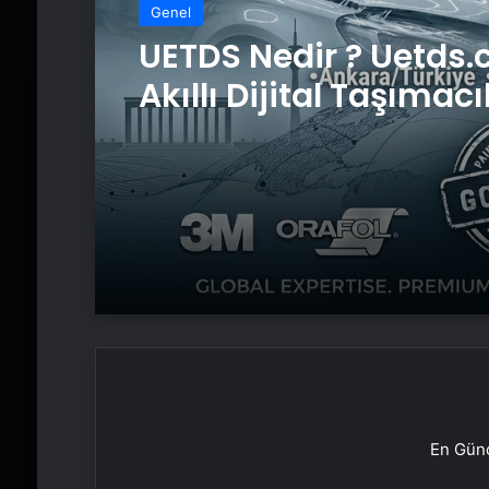
Genel
UETDS Nedir ? Uetds.
Akıllı Dijital Taşımacı
Yazılımı
En Günc