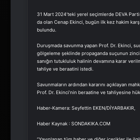
31 Mart 2024’teki yerel seçimlerde DEVA Parti
da olan Cenap Ekinci, bugün ilk kez hakim karşıs
bulundu.
Duruşmada savunma yapan Prof. Dr. Ekinci, suçla
gölgeleme şeklinde propaganda suçunun zincirl
sanığın tutukluluk halinin devamına karar verilm
tahliye ve beraatini istedi.
Savunmaların ardından kararını açıklayan mahke
Prof. Dr. Ekinci’nin beraatine ve tahliyesine hü
Haber-Kamera: Seyfettin EKEN/DİYARBAKIR,
Haber Kaynak : SONDAKIKA.COM
“Yayınlanan tüm haber ve diğer içerikler ile ilgil