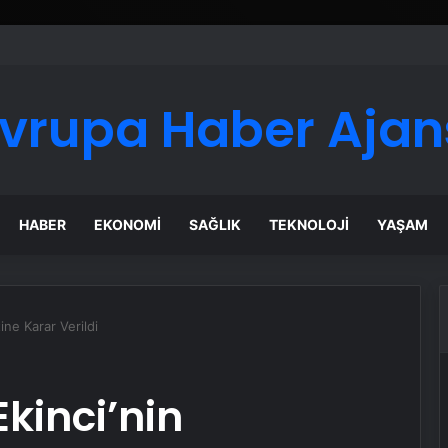
ı Dijital Taşımacılık Yazılımı
vrupa Haber Ajan
HABER
EKONOMI
SAĞLIK
TEKNOLOJI
YAŞAM
ine Karar Verildi
Ekinci’nin