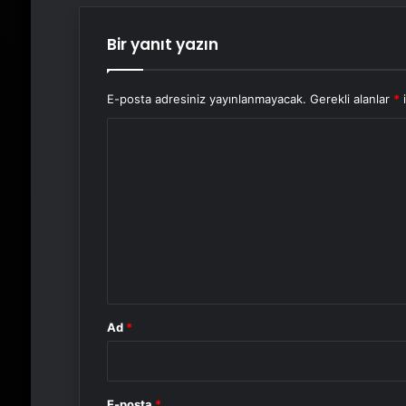
Bir yanıt yazın
E-posta adresiniz yayınlanmayacak.
Gerekli alanlar
*
i
Y
o
r
u
m
*
Ad
*
E-posta
*