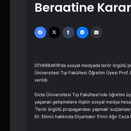
Beraatine Karar 
Facebook
X
Tumblr
Messenger
Email'den paylaş
DİYARBAKIR’da sosyal medyada terör örgütü pr
Üniversitesi Tıp Fakültesi Öğretim Üyesi Prof. 
verildi.
Dicle Üniversitesi Tıp Fakültesi’nde öğretim üy
yaşanan gelişmelere ilişkin sosyal medya hesab
‘Terör örgütü propagandası yapmak’ suçlamasıy
Dr. Ekinci hakkında Diyarbakır 5’inci Ağır Cez