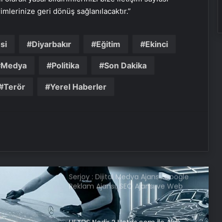
Datahost İle Güvenilir Sunucu
rimlerinize geri dönüş sağlanılacaktır.”
Hizmetleri
si
Diyarbakır
Eğitim
Ekinci
Bayan Takipçi Satın Al
Medya
Politika
Son Dakika
Terör
Yerel Haberler
Kanımız dondu: Sokak ortasında
vahşet! Bahar’ı da soldurdular
Özgür Özel’e yumruklu saldırıda
yeni detaylar! 1 saat 45 dakika böyle
beklemiş
Serjoy : Dijital Medya Ajansı, Google
Reklam Ajansı, SEO Ajansı ve Web
Tasarım Ajansı