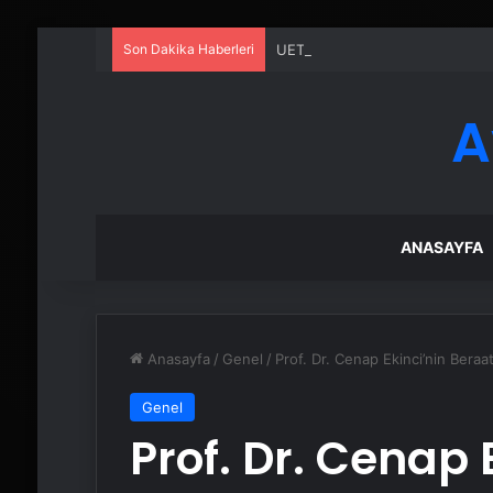
Son Dakika Haberleri
UETDS Nedir ? Uetds.com İle Akıll
A
ANASAYFA
Anasayfa
/
Genel
/
Prof. Dr. Cenap Ekinci’nin Beraat
Genel
Prof. Dr. Cenap 