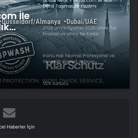
UETDS Nedir ? Uetds.com İle Akıllı
Dijital Taşımacılık Yazılımı
com İle
lık
2026 Umre Fiyatları 2026 Umre Tur
Fiyatları ve Umre Ne Kadar
İnönü Halı Yıkama: Profesyonel ve
Güvenilir Hizmet Anlayışı
VDS sunucu
Bigo Elmas Bayi – Güvenli, Hızlı ve
Uygun Fiyatlı Elmas Satın Almanın
Yeni Adresi
el Haberler İçin
Datahost İle Güvenilir Sunucu