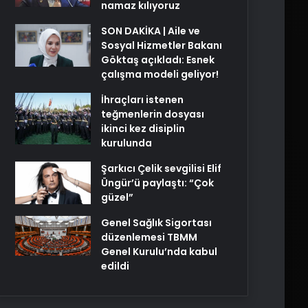
namaz kılıyoruz
SON DAKİKA | Aile ve
Sosyal Hizmetler Bakanı
Göktaş açıkladı: Esnek
çalışma modeli geliyor!
İhraçları istenen
teğmenlerin dosyası
ikinci kez disiplin
kurulunda
Şarkıcı Çelik sevgilisi Elif
Üngür’ü paylaştı: “Çok
güzel”
Genel Sağlık Sigortası
düzenlemesi TBMM
Genel Kurulu’nda kabul
edildi