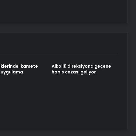
2026 Umre Fiyatları 2026 Umre Tur
Fiyatları ve Umre Ne Kadar
İnönü Halı Yıkama: Profesyonel ve
Güvenilir Hizmet Anlayışı
liklerinde ikamete
Alkollü direksiyona geçene
i uygulama
hapis cezası geliyor
VDS sunucu