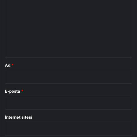
o
r
u
m
*
Ad
*
E-posta
*
İnternet sitesi