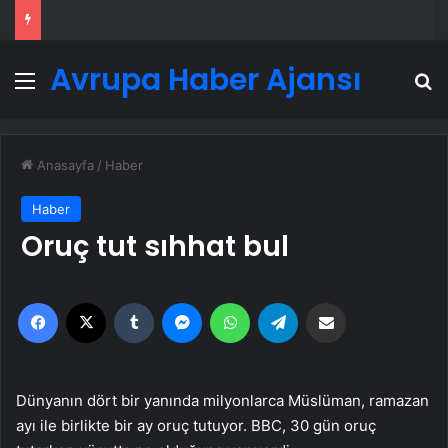
Avrupa Haber Ajansı
Menü
A
Anasayfa
/
Haber
Haber
Oruç tut sıhhat bul
Facebook
X
Tumblr
Messenger
WhatsApp
Telegram
Email'den paylaş
Dünyanın dört bir yanında milyonlarca Müslüman, ramazan
ayı ile birlikte bir ay oruç tutuyor. BBC, 30 gün oruç