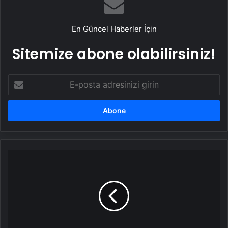
En Güncel Haberler İçin
Sitemize abone olabilirsiniz!
E-
posta
adresinizi
girin
İftara
çok
az
kaldı!
Akşama
ne
pişirsem