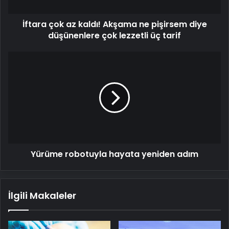
diye
düşünenlere
İftara çok az kaldı! Akşama ne pişirsem diye
çok
lezzetli
düşünenlere çok lezzetli üç tarif
üç
tarif
Yürüme
robotuyla
hayata
yeniden
adım
Yürüme robotuyla hayata yeniden adım
İlgili Makaleler