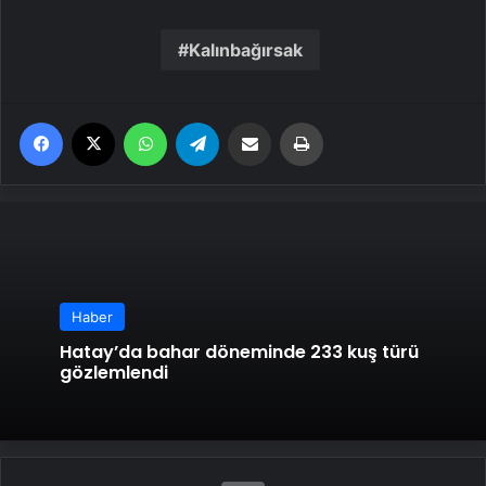
Kalınbağırsak
Facebook
X
WhatsApp
Telegram
Email'den paylaş
Yaz
Haber
Hatay’da bahar döneminde 233 kuş türü
gözlemlendi