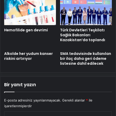
Hemofilide gen devrimi
Türk Devletleri Teşkilatı
Sağlık Bakanları
Kazakistan’da toplandı
Alkolde her yudum kanser
SMA tedavisinde kullanılan
riskini artırıyor
bir ilaç daha geri ödeme
listesine dahil edilecek
Bir yanıt yazın
E-posta adresiniz yayınlanmayacak.
Gerekli alanlar
*
ile
işaretlenmişlerdir
Y