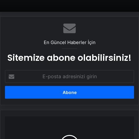
2026 Umre Fiyatları 2026 Umre Tur
Fiyatları ve Umre Ne Kadar
UETDS Nedir ? Uetds.com İle Akıllı Dijital
Taşımacılık Yazılımı
En Güncel Haberler İçin
Sitemize abone olabilirsiniz!
E-
posta
adresinizi
girin
Küresel
sıcaklıklar
Ocak
ayında