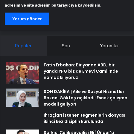
adresim ve site adresim bu tarayıcıya kaydedilsin.
Popüler
Son
Yorumlar
Fatih Erbakan: Bir yanda ABD, bir
yanda YPG biz de Emevi Camii’nde
namaz kılıyoruz
SON DAKİKA | Aile ve Sosyal Hizmetler
Bakanı Göktaş açıkladı: Esnek çalışma
modeli geliyor!
İhraçları istenen teğmenlerin dosyası
ikinci kez disiplin kurulunda
Şarkıcı Çelik sevgilisi Elif Üngür’ü