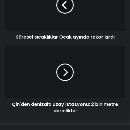
rekor
kırdı
Küresel sıcaklıklar Ocak ayında rekor kırdı
Çin'den
denizaltı
uzay
istasyonu: 2
bin
metre
derinlikte!
Çin'den denizaltı uzay istasyonu: 2 bin metre
derinlikte!