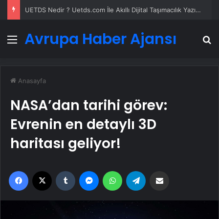
UETDS Nedir ? Uetds.com İle Akıllı Dijital Taşımacılık Yazılımı
Avrupa Haber Ajansı
Menü
A
Anasayfa
NASA’dan tarihi görev:
Evrenin en detaylı 3D
haritası geliyor!
Facebook
X
Tumblr
Messenger
WhatsApp
Telegram
Email'den paylaş