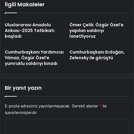
İlgili Makaleler
Uluslararası Anadolu
Ömer Çelik: Özgür Özel’e
Ankası-2025 Tatbikatı
yapılan saldırıyı
başladı
lanetliyoruz
Cumhurbaşkanı Yardımcısı
Cumhurbaşkanı Erdoğan,
Yılmaz, Özgür Özel’e
Zelensky ile görüştü
yumruklu saldırıyı kınadı
Bir yanıt yazın
E-posta adresiniz yayınlanmayacak.
Gerekli alanlar
*
ile
işaretlenmişlerdir
Y
o