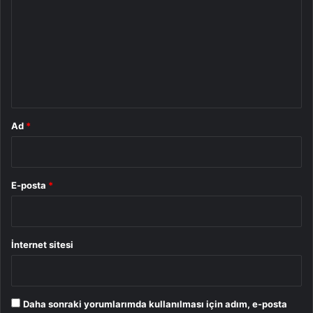
r
u
m
*
Ad
*
E-posta
*
İnternet sitesi
Daha sonraki yorumlarımda kullanılması için adım, e-posta