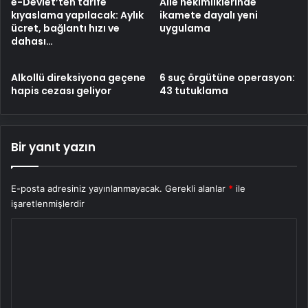
e-Devlet’ten tarife
Aile hekimliklerinde
kıyaslama yapılacak: Aylık
ikamete dayalı yeni
ücret, bağlantı hızı ve
uygulama
dahası…
Alkollü direksiyona geçene
6 suç örgütüne operasyon:
hapis cezası geliyor
43 tutuklama
Bir yanıt yazın
E-posta adresiniz yayınlanmayacak.
Gerekli alanlar
*
ile
işaretlenmişlerdir
Y
o
r
u