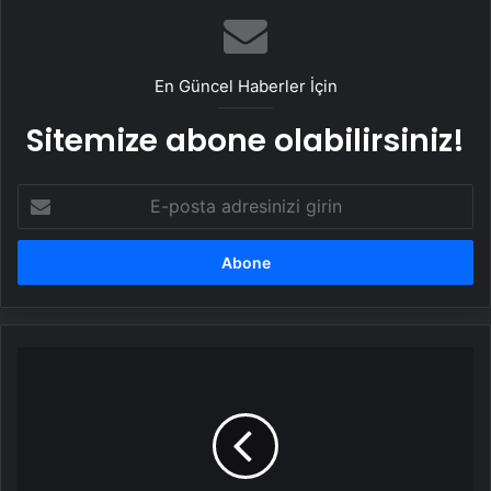
En Güncel Haberler İçin
Sitemize abone olabilirsiniz!
E-
posta
adresinizi
girin
Samsun'da
Kadın
Hırsızlar
Yakalandı