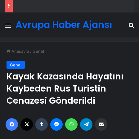
Avrupa Haber Ajansı
Menü
A
Anasayfa
/
Genel
Genel
Kayak Kazasında Hayatını
Kaybeden Rus Turistin
Cenazesi Gönderildi
Facebook
X
Tumblr
Messenger
WhatsApp
Telegram
Email'den paylaş