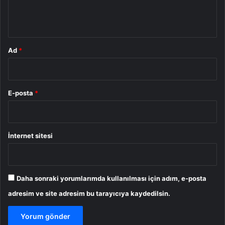
m
*
Ad
*
E-posta
*
İnternet sitesi
Daha sonraki yorumlarımda kullanılması için adım, e-posta
adresim ve site adresim bu tarayıcıya kaydedilsin.