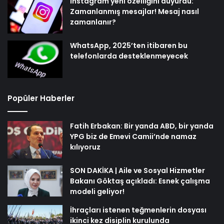
Instagram yeni özelliğini duyurdu:
Zamanlanmış mesajlar! Mesaj nasıl
zamanlanır?
WhatsApp, 2025’ten itibaren bu
telefonlarda desteklenmeyecek
Popüler Haberler
Fatih Erbakan: Bir yanda ABD, bir yanda
YPG biz de Emevi Camii’nde namaz
kılıyoruz
SON DAKİKA | Aile ve Sosyal Hizmetler
Bakanı Göktaş açıkladı: Esnek çalışma
modeli geliyor!
İhraçları istenen teğmenlerin dosyası
ikinci kez disiplin kurulunda