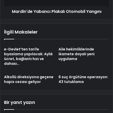
Mardin'de Yabancı Plakalı Otomobil Yangını
İlgili Makaleler
e-Devlet’ten tarife
Aile hekimliklerinde
kıyaslama yapılacak: Aylık
ikamete dayalı yeni
ücret, bağlantı hızı ve
uygulama
dahası…
Alkollü direksiyona geçene
6 suç örgütüne operasyon:
hapis cezası geliyor
43 tutuklama
Bir yanıt yazın