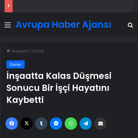
Avrupa Haber Ajansı
Menü
A
Anasayfa
/
Genel
Genel
İnşaatta Kalas Düşmesi
Sonucu Bir İşçi Hayatını
Kaybetti
Facebook
X
Tumblr
Messenger
WhatsApp
Telegram
Email'den paylaş