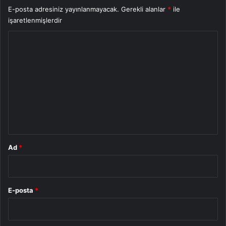
E-posta adresiniz yayınlanmayacak.
Gerekli alanlar
*
ile
işaretlenmişlerdir
Y
o
r
u
m
*
Ad
*
E-posta
*