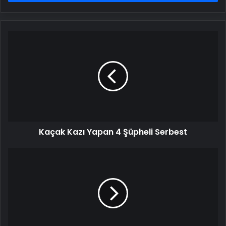
Kaçak
Kazı
Yapan
4
Şüpheli
Serbest
Kaçak Kazı Yapan 4 Şüpheli Serbest
Mardin'de
Yabancı
Plakalı
Otomobil
Yangını