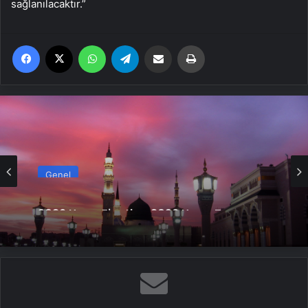
sağlanılacaktır.”
Facebook
X
WhatsApp
Telegram
Email'den paylaş
Yaz
Genel
2026 Umre Fiyatları 2026 Umre Tur
Fiyatları ve Umre Ne Kadar