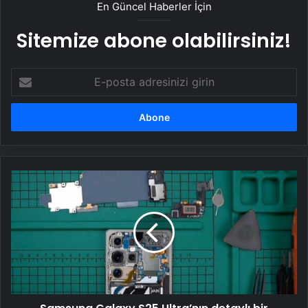
En Güncel Haberler İçin
Sitemize abone olabilirsiniz!
E-
posta
adresinizi
girin
Samsung
Galaxy
S25
Ultra’nın
detaylı
bir
parçalama
videosu
yayınlandı