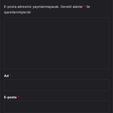
E-posta adresiniz yayınlanmayacak.
Gerekli alanlar
*
ile
işaretlenmişlerdir
Y
o
r
u
m
*
Ad
*
E-posta
*