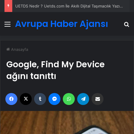
UETDS Nedir ? Uetds.com İle Akıllı Dijital Taşımacılık Yazılımı
Avrupa Haber Ajansı
Menü
A
Anasayfa
Google, Find My Device
ağını tanıttı
Facebook
X
Tumblr
Messenger
WhatsApp
Telegram
Email'den paylaş