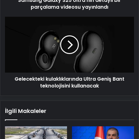
Samsung Galaxy S25 Ultra’nın detaylı bir
parçalama videosu yayınlandı
Gelecekteki
kulaklıklarında
Ultra
Geniş
Bant
teknolojisini
kullanacak
Gelecekteki kulaklıklarında Ultra Geniş Bant
teknolojisini kullanacak
İlgili Makaleler