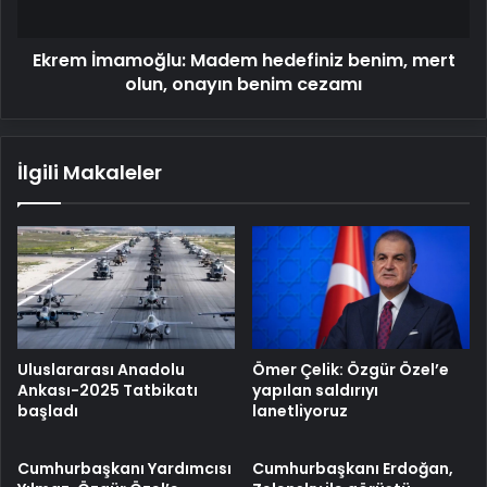
onayın
benim
Ekrem İmamoğlu: Madem hedefiniz benim, mert
cezamı
olun, onayın benim cezamı
İlgili Makaleler
Uluslararası Anadolu
Ömer Çelik: Özgür Özel’e
Ankası-2025 Tatbikatı
yapılan saldırıyı
başladı
lanetliyoruz
Cumhurbaşkanı Yardımcısı
Cumhurbaşkanı Erdoğan,