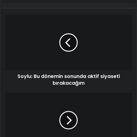
Soylu:
Bu
dönemin
sonunda
aktif
siyaseti
bırakacağım
Soylu: Bu dönemin sonunda aktif siyaseti
bırakacağım
Ekrem
İmamoğlu:
Madem
hedefiniz
benim,
mert
olun,