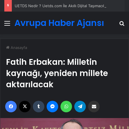
UETDS Nedir ? Uetds.com İle Akıllı Dijital Taşımacılık Yazılımı
Avrupa Haber Ajansı
Menü
A
Anasayfa
Fatih Erbakan: Milletin
kaynağı, yeniden millete
aktarılacak
Facebook
X
Tumblr
Messenger
WhatsApp
Telegram
Email'den paylaş