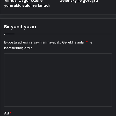
Yılmaz, Özgür Özel’e
Zelensky ile görüştü
yumruklu saldırıyı kınadı
Bir yanıt yazın
E-posta adresiniz yayınlanmayacak.
Gerekli alanlar
*
ile
işaretlenmişlerdir
Y
o
r
u
m
*
Ad
*