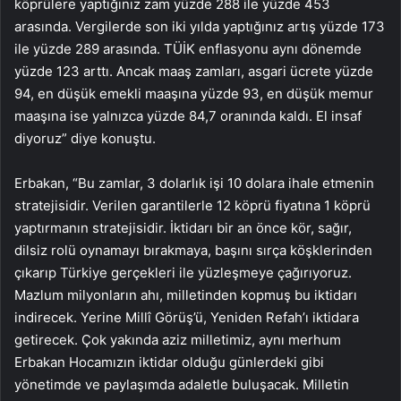
köprülere yaptığınız zam yüzde 288 ile yüzde 453
arasında. Vergilerde son iki yılda yaptığınız artış yüzde 173
ile yüzde 289 arasında. TÜİK enflasyonu aynı dönemde
yüzde 123 arttı. Ancak maaş zamları, asgari ücrete yüzde
94, en düşük emekli maaşına yüzde 93, en düşük memur
maaşına ise yalnızca yüzde 84,7 oranında kaldı. El insaf
diyoruz” diye konuştu.
Erbakan, “Bu zamlar, 3 dolarlık işi 10 dolara ihale etmenin
stratejisidir. Verilen garantilerle 12 köprü fiyatına 1 köprü
yaptırmanın stratejisidir. İktidarı bir an önce kör, sağır,
dilsiz rolü oynamayı bırakmaya, başını sırça köşklerinden
çıkarıp Türkiye gerçekleri ile yüzleşmeye çağırıyoruz.
Mazlum milyonların ahı, milletinden kopmuş bu iktidarı
indirecek. Yerine Millî Görüş’ü, Yeniden Refah’ı iktidara
getirecek. Çok yakında aziz milletimiz, aynı merhum
Erbakan Hocamızın iktidar olduğu günlerdeki gibi
yönetimde ve paylaşımda adaletle buluşacak. Milletin