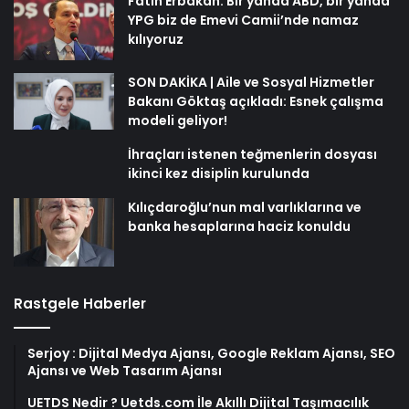
Fatih Erbakan: Bir yanda ABD, bir yanda
YPG biz de Emevi Camii’nde namaz
kılıyoruz
SON DAKİKA | Aile ve Sosyal Hizmetler
Bakanı Göktaş açıkladı: Esnek çalışma
modeli geliyor!
İhraçları istenen teğmenlerin dosyası
ikinci kez disiplin kurulunda
Kılıçdaroğlu’nun mal varlıklarına ve
banka hesaplarına haciz konuldu
Rastgele Haberler
Serjoy : Dijital Medya Ajansı, Google Reklam Ajansı, SEO
Ajansı ve Web Tasarım Ajansı
UETDS Nedir ? Uetds.com İle Akıllı Dijital Taşımacılık