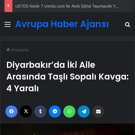
UETDS Nedir ? Uetds.com İle Akıllı Dijital Taşımacılık Yazılımı
Avrupa Haber Ajansı
Menü
A
Anasayfa
Diyarbakır’da İki Aile
Arasında Taşlı Sopalı Kavga:
4 Yaralı
Facebook
X
Tumblr
Messenger
WhatsApp
Telegram
Email'den paylaş