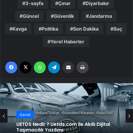
3-sayfa
Çınar
Diyarbakır
Güncel
Güvenlik
Jandarma
Kavga
Politika
Son Dakika
Suç
Yerel Haberler
Facebook
X
WhatsApp
Telegram
Email'den paylaş
Yaz
Genel
UETDS Nedir ? Uetds.com İle Akıllı Dijital
Genel
Taşımacılık Yazılımı