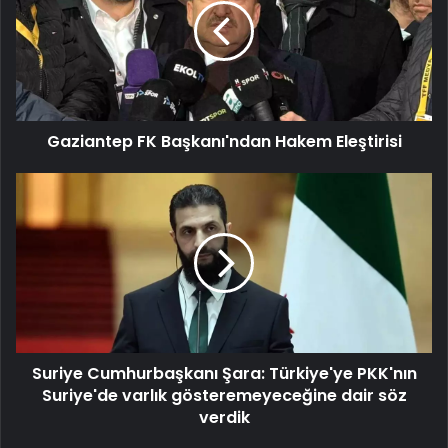
Hakem
Eleştirisi
Gaziantep FK Başkanı'ndan Hakem Eleştirisi
Suriye
Cumhurbaşkanı
Şara:
Türkiye'ye
PKK'nın
Suriye'de
varlık
gösteremeyeceğine
dair
Suriye Cumhurbaşkanı Şara: Türkiye'ye PKK'nın
söz
verdik
Suriye'de varlık gösteremeyeceğine dair söz
verdik