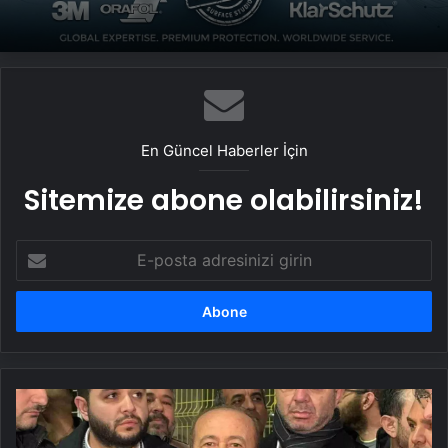
2026 Umre Fiyatları 2026 Umre Tur
Fiyatları ve Umre Ne Kadar
En Güncel Haberler İçin
Sitemize abone olabilirsiniz!
E-
posta
adresinizi
girin
Gaziantep
FK
Başkanı'ndan