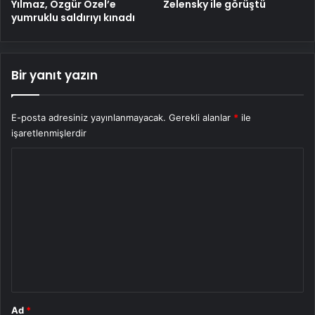
Yılmaz, Özgür Özel’e
Zelensky ile görüştü
yumruklu saldırıyı kınadı
Bir yanıt yazın
E-posta adresiniz yayınlanmayacak.
Gerekli alanlar
*
ile
işaretlenmişlerdir
Y
o
r
u
m
*
Ad
*