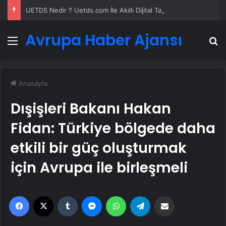
UETDS Nedir ? Uetds.com İle Akıllı Dijital Taşımacılık Yazılımı
Avrupa Haber Ajansı
Menü
A
Anasayfa
Dışişleri Bakanı Hakan
Fidan: Türkiye bölgede daha
etkili bir güç oluşturmak
için Avrupa ile birleşmeli
Facebook
X
Tumblr
Messenger
WhatsApp
Telegram
Email'den paylaş