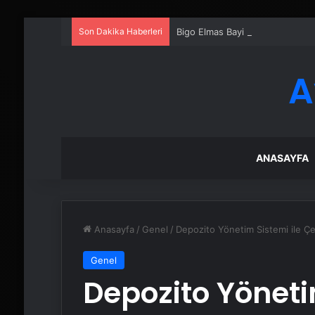
Son Dakika Haberleri
Bigo Elmas Bayi – Güvenli, Hızl
A
ANASAYFA
Anasayfa
/
Genel
/
Depozito Yönetim Sistemi ile Ç
Genel
Depozito Yöneti