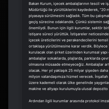
Bakan Kurum, içecek ambalajlarının tescil ve 
Müdürlüğü ile yürüttüklerini kaydederek, “20 mi
piyasaya sürülmesini sağladık. Tüm bu çalışmal
geçiş sürecine odaklandık. Çünkü sistemin sa
önemliydi. Bunun için ilgili kurumlar, sektör bir
istişare süreci yürüttük. İstişareler neticesin
içecek üreticilerini ve perakendecilerini temsil 
ortaklaşa yürütülmesine karar verdik. Böylece
kurulacak olan şirket üzerinden kurumsal yapı
ambalajlar sokaklarda, plajlarda, parklarda çev
olmasına müsaade etmeyeceğiz. Ambalajlar art
olacak. Her yıl yaklaşık 25 milyar şişeden dah
milyon vatandaşımıza hizmet verecek. İnşallah 
üzere kademeli olarak ülke genelinde yaygınlaşt
makine ve altyapı kurulumuyla ulusal depozito
Ardından ilgili kurumlar arasında protokol imza