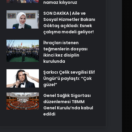
namaz kılıyoruz
SON DAKİKA | Aile ve
Sosyal Hizmetler Bakanı
Göktaş açıkladı: Esnek
çalışma modeli geliyor!
İhraçları istenen
teğmenlerin dosyası
ikinci kez disiplin
kurulunda
Şarkıcı Çelik sevgilisi Elif
Üngür’ü paylaştı: “Çok
güzel”
Genel Sağlık Sigortası
düzenlemesi TBMM
Genel Kurulu’nda kabul
edildi