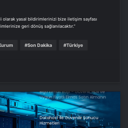
2026 Umre Fiyatları 2026 Umre Tur
i olarak yasal bildirimlerinizi bize iletişim sayfası
Fiyatları ve Umre Ne Kadar
rimlerinize geri dönüş sağlanılacaktır.”
İnönü Halı Yıkama: Profesyonel ve
Kurum
Son Dakika
Türkiye
Güvenilir Hizmet Anlayışı
VDS sunucu
Bigo Elmas Bayi – Güvenli, Hızlı ve
Uygun Fiyatlı Elmas Satın Almanın
Yeni Adresi
Datahost İle Güvenilir Sunucu
Hizmetleri