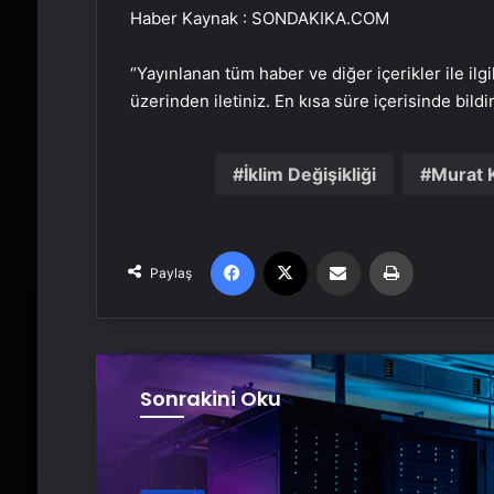
Haber Kaynak : SONDAKIKA.COM
“Yayınlanan tüm haber ve diğer içerikler ile ilgil
üzerinden iletiniz. En kısa süre içerisinde bildi
İklim Değişikliği
Murat 
Facebook
X
Email'den paylaş
Yaz
Paylaş
Sonrakini Oku
Genel