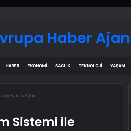
ı ve Uygun Fiyatlı Elmas Satın Almanın Yeni Adresi
vrupa Haber Ajan
HABER
EKONOMI
SAĞLIK
TEKNOLOJI
YAŞAM
evreyi Koruma Adımı
m Sistemi ile