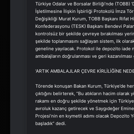
Türkiye Odalar ve Borsalar Birliği’nde (TOBB) 
İşletilmesine İlişkin İşbirliği Protokolü İmza Tö
Değişikliği Murat Kurum, TOBB Başkanı Rifat His
Konfederasyonu (TESK) Başkanı Bendevi Palandö
kontrolsüz bir şekilde çevreye bırakılması yerine
şekilde toplanmasını sağlayan sistem, ilk olara
geneline yayılacak. Protokol ile depozito iade 
ambalajların doğrulanması ve geri kazanılması g
‘ARTIK AMBALAJLAR ÇEVRE KİRLİLİĞİNE NE
Törende konuşan Bakan Kurum, Türkiye’de her yı
çıktığını belirterek, “Bu atıkların hacim olarak
rakamı en doğru şekilde yönetmek için Türkiye
avroluk kazanç getirecek ve Saygıdeğer Emine
Projesi’nin en kıymetli adımı olacak Depozito Y
başladık” dedi.