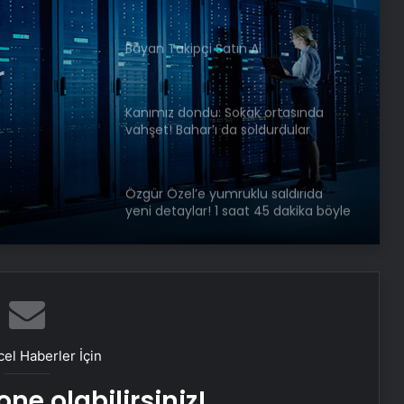
r
Bayan Takipçi Satın Al
Kanımız dondu: Sokak ortasında
vahşet! Bahar’ı da soldurdular
Özgür Özel’e yumruklu saldırıda
yeni detaylar! 1 saat 45 dakika böyle
beklemiş
Serjoy : Dijital Medya Ajansı, Google
Reklam Ajansı, SEO Ajansı ve Web
Tasarım Ajansı
UETDS Nedir ? Uetds.com İle Akıllı
el Haberler İçin
Dijital Taşımacılık Yazılımı
ne olabilirsiniz!