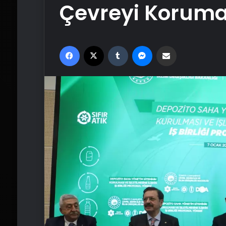
Çevreyi Koruma
Facebook
X
Tumblr
Messenger
Email'den paylaş