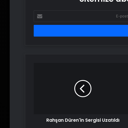
E-
posta
adresinizi
girin
Rahşan
Düren'in
Sergisi
Uzatıldı
Rahşan Düren'in Sergisi Uzatıldı