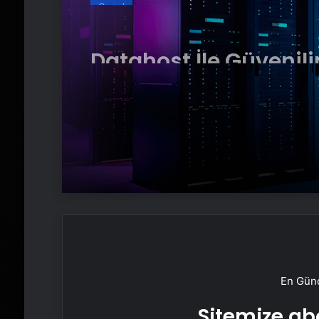
Datahost İle Güvenili
Sunucu Hizmetleri
En Günc
Sitemize abo