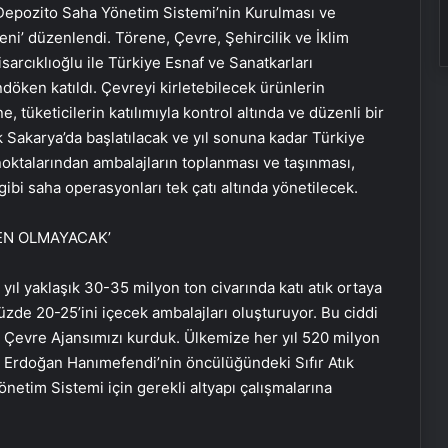
‘Depozito Saha Yönetim Sistemi’nin Kurulması ve
reni’ düzenlendi. Törene, Çevre, Şehircilik ve İklim
arcıklıoğlu ile Türkiye Esnaf ve Sanatkarları
ken katıldı. Çevreyi kirletebilecek ürünlerin
, tüketicilerin katılımıyla kontrol altında ve düzenli bir
k Sakarya’da başlatılacak ve yıl sonuna kadar Türkiye
noktalarından ambalajların toplanması ve taşınması,
ibi saha operasyonları tek çatı altında yönetilecek.
DEN OLMAYACAK’
l yaklaşık 30-35 milyon ton civarında katı atık ortaya
 yüzde 20-25’ini içecek ambalajları oluşturuyor. Bu ciddi
 Çevre Ajansımızı kurduk. Ülkemize her yıl 520 milyon
Bigo Elmas Bayi – Güvenli, Hızlı ve
 Erdoğan Hanımefendi’nin öncülüğündeki Sıfır Atık
Uygun Fiyatlı Elmas Satın Almanın
Yeni Adresi
önetim Sistemi için gerekli altyapı çalışmalarına
Datahost İle Güvenilir Sunucu