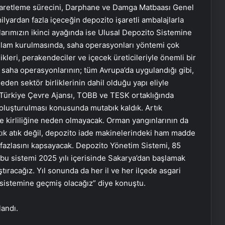
Hizmetleri
işaretleme sürecini, Darphane ve Damga Matbaası Genel
lyardan fazla içeceğin depozito işaretli ambalajlarla
arımızın ikinci ayağında ise Ulusal Depozito Sistemine
Bayan Takipçi Satın Al
ğlam kurulmasında, saha operasyonları yöntemi çok
likleri, perakendeciler ve içecek üreticileriyle önemli bir
de saha operasyonlarının; tüm Avrupa’da uygulandığı gibi,
Kanımız dondu: Sokak ortasında
eden sektör birliklerinin dahil olduğu yapı eliyle
vahşet! Bahar’ı da soldurdular
 Türkiye Çevre Ajansı, TOBB ve TESK ortaklığında
 oluşturulması konusunda mutabık kaldık. Artık
re kirliliğine neden olmayacak. Orman yangınlarının da
Özgür Özel’e yumruklu saldırıda
yeni detaylar! 1 saat 45 dakika böyle
ık atık değil, depozito iade makinelerindeki ham madde
beklemiş
a fazlasını kapsayacak. Depozito Yönetim Sistemi, 85
bu sistemi 2025 yılı içerisinde Sakarya’dan başlamak
Serjoy : Dijital Medya Ajansı, Google
ıracağız. Yıl sonunda da her il ve her ilçede asgari
Reklam Ajansı, SEO Ajansı ve Web
 sistemine geçmiş olacağız” diye konuştu.
Tasarım Ajansı
landı.
UETDS Nedir ? Uetds.com İle Akıllı
Dijital Taşımacılık Yazılımı