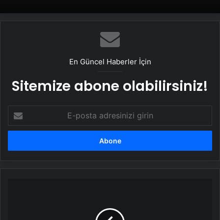
En Güncel Haberler İçin
Sitemize abone olabilirsiniz!
E-
posta
adresinizi
girin
Manisa'da
5
Bin
Çalışana