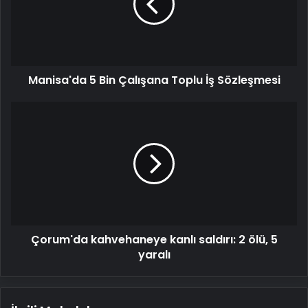
Toplu
İş
Sözleşmesi
Manisa'da 5 Bin Çalışana Toplu İş Sözleşmesi
Çorum'da
kahvehaneye
kanlı
saldırı:
2
ölü,
5
yaralı
Çorum'da kahvehaneye kanlı saldırı: 2 ölü, 5
yaralı