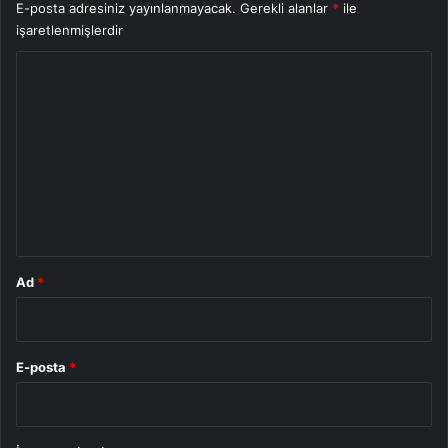
E-posta adresiniz yayınlanmayacak.
Gerekli alanlar
*
ile
işaretlenmişlerdir
Y
o
r
u
m
*
Ad
*
E-posta
*