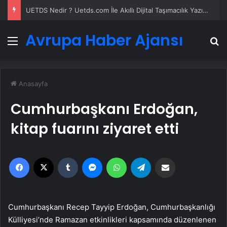
UETDS Nedir ? Uetds.com İle Akıllı Dijital Taşımacılık Yazılımı
Avrupa Haber Ajansı
Menü
A
Anasayfa
Cumhurbaşkanı Erdoğan,
kitap fuarını ziyaret etti
Facebook
X
Tumblr
Messenger
WhatsApp
Telegram
Email'den paylaş
Cumhurbaşkanı Recep Tayyip Erdoğan, Cumhurbaşkanlığı
Külliyesi’nde Ramazan etkinlikleri kapsamında düzenlenen