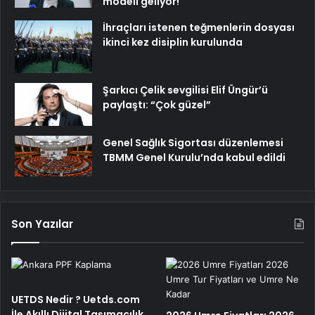
modeli geliyor!
İhraçları istenen teğmenlerin dosyası
ikinci kez disiplin kurulunda
Şarkıcı Çelik sevgilisi Elif Üngür’ü
paylaştı: “Çok güzel”
Genel Sağlık Sigortası düzenlemesi
TBMM Genel Kurulu’nda kabul edildi
Son Yazılar
UETDS Nedir ? Uetds.com
İle Akıllı Dijital Taşımacılık