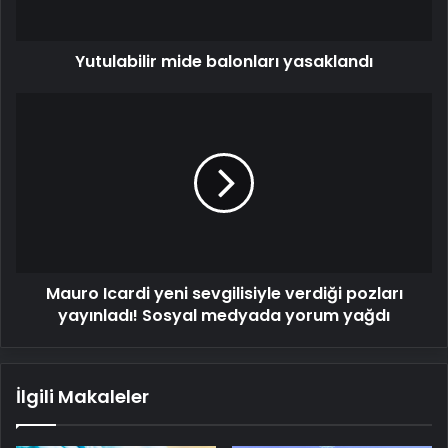
Yutulabilir mide balonları yasaklandı
Mauro
Icardi
yeni
sevgilisiyle
verdiği
pozları
yayınladı!
Sosyal
medyada
Mauro Icardi yeni sevgilisiyle verdiği pozları
yorum
yağdı
yayınladı! Sosyal medyada yorum yağdı
İlgili Makaleler