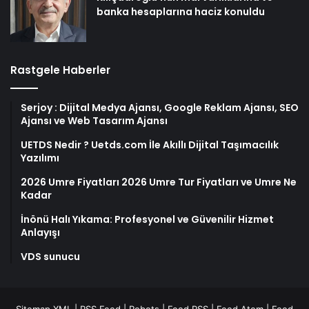
banka hesaplarına haciz konuldu
Rastgele Haberler
Serjoy : Dijital Medya Ajansı, Google Reklam Ajansı, SEO
Ajansı ve Web Tasarım Ajansı
UETDS Nedir ? Uetds.com İle Akıllı Dijital Taşımacılık
Yazılımı
2026 Umre Fiyatları 2026 Umre Tur Fiyatları ve Umre Ne
Kadar
İnönü Halı Yıkama: Profesyonel ve Güvenilir Hizmet
Anlayışı
VDS sunucu
Sitemap XML
|
RSS Feed
|
Robots
|
Feed RSS
|
Feed Atom
|
Feed