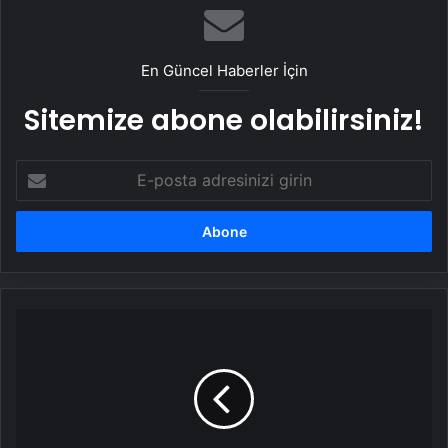
En Güncel Haberler İçin
Sitemize abone olabilirsiniz!
E-
posta
adresinizi
girin
Yutulabilir
mide
balonları
yasaklandı