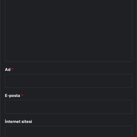
Y
o
r
u
m
*
Ad
*
E-posta
*
İnternet sitesi