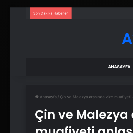
Son Dakika Haberleri
A
ANASAYFA
Anasayfa
/
Çin ve Malezya arasında vize muafiyeti 
Çin ve Malezya 
muafiyeti anla