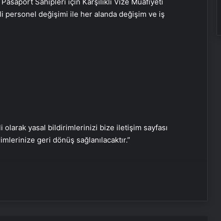
aport Sahipleri için Karşılıklı Vize Muafiyeti
i personel değişimi ile her alanda değişim ve iş
Serjoy : Dijital Medya Ajansı, Google
Reklam Ajansı, SEO Ajansı ve Web
i olarak yasal bildirimlerinizi bize iletişim sayfası
Tasarım Ajansı
rimlerinize geri dönüş sağlanılacaktır.”
UETDS Nedir ? Uetds.com İle Akıllı
Dijital Taşımacılık Yazılımı
2026 Umre Fiyatları 2026 Umre Tur
Fiyatları ve Umre Ne Kadar