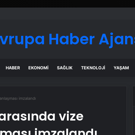
vrupa Haber Ajan
HABER
EKONOMI
SAĞLIK
TEKNOLOJI
YAŞAM
anlaşması imzalandı
arasında vize
şması imzalandı