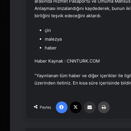
arasında Hizmet Pasaportu ve Umuma Mahsus Pas
Anlaşması imzalandığını kaydederek, bunun ikil
birliğini teşvik edeceğini aktardı.
çin
malezya
haber
Haber Kaynak : CNNTURK.COM
“Yayınlanan tüm haber ve diğer içerikler ile ilgil
üzerinden iletiniz. En kısa süre içerisinde bildi
Facebook
X
Email'den paylaş
Yaz
Paylaş