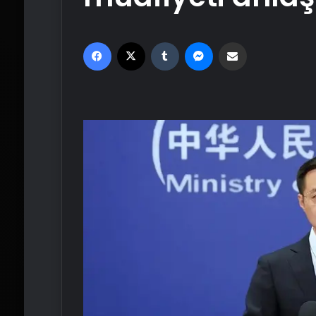
Facebook
X
Tumblr
Messenger
Email'den paylaş