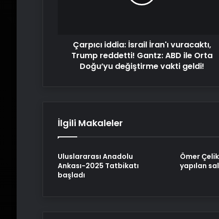
Trump
reddetti!
Gantz:
ABD
Çarpıcı iddia: İsrail İran'ı vuracaktı,
ile
Orta
Trump reddetti! Gantz: ABD ile Orta
Doğu’yu
Doğu’yu değiştirme vakti geldi!
değiştirme
vakti
geldi!
İlgili Makaleler
Uluslararası Anadolu
Ömer Çelik
Ankası-2025 Tatbikatı
yapılan sal
başladı