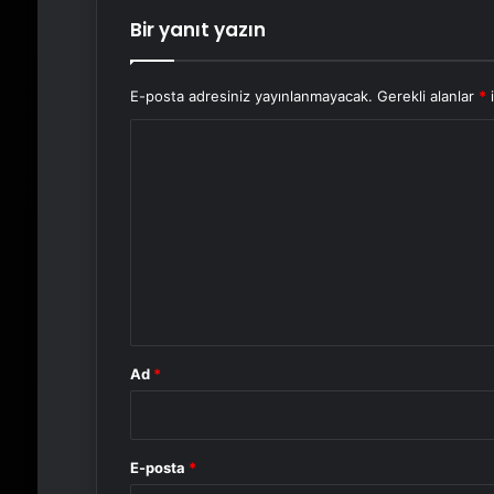
Bir yanıt yazın
E-posta adresiniz yayınlanmayacak.
Gerekli alanlar
*
i
Y
o
r
u
m
*
Ad
*
E-posta
*