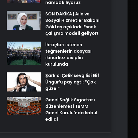
namaz kılıyoruz
SON DAKİKA | Aile ve
Sosyal Hizmetler Bakanı
Göktaş açıkladı: Esnek
çalışma modeli geliyor!
İhraçları istenen
teğmenlerin dosyası
ikinci kez disiplin
kurulunda
Şarkıcı Çelik sevgilisi Elif
Üngür’ü paylaştı: “Çok
güzel”
Genel Sağlık Sigortası
düzenlemesi TBMM
Genel Kurulu’nda kabul
edildi