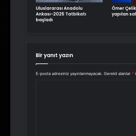
Uluslararası Anadolu
Ömer Çelik
Ankası-2025 Tatbikatı
yapılan sal
başladı
Bir yanıt yazın
E-posta adresiniz yayınlanmayacak.
Gerekli alanlar
*
i
Y
o
r
u
m
*