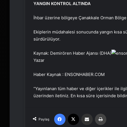
YANGIN KONTROL ALTINDA
İhbar üzerine bölgeye Çanakkale Orman Bölge M
Ekiplerin müdahalesi sonucunda yangın kısa sür
sürdürülüyor.
Kaynak: Demirören Haber Ajansı (DHA)
Yazar
Haber Kaynak : ENSONHABER.COM
“Yayınlanan tüm haber ve diğer içerikler ile ilgil
üzerinden iletiniz. En kısa süre içerisinde bildi
Facebook
X
Email'den paylaş
Yaz
Paylaş