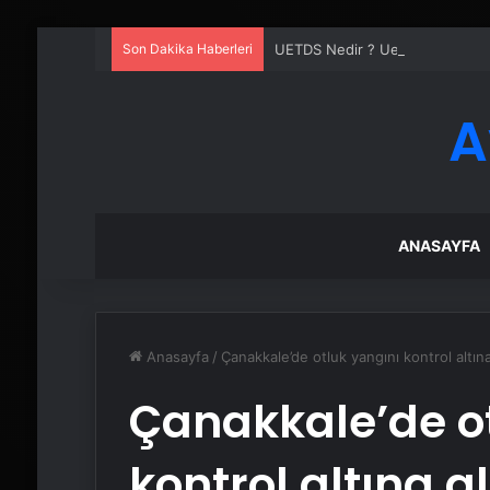
Son Dakika Haberleri
UETDS Nedir ? Uetds.com İle Akıll
A
ANASAYFA
Anasayfa
/
Çanakkale’de otluk yangını kontrol altına
Çanakkale’de o
kontrol altına a