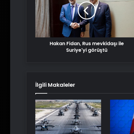
mevkidaşı
ile
Suriye'yi
görüştü
Hakan Fidan, Rus mevkidaşı ile
Suriye'yi görüştü
İlgili Makaleler