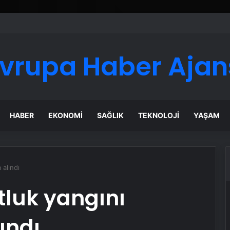
ı Dijital Taşımacılık Yazılımı
vrupa Haber Ajan
HABER
EKONOMI
SAĞLIK
TEKNOLOJI
YAŞAM
 alındı
tluk yangını
lındı