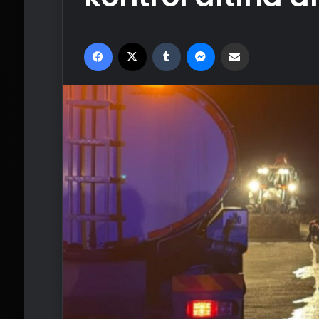
Facebook
X
Tumblr
Messenger
Email'den paylaş