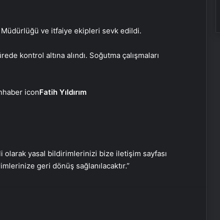
Uygun Fiyatlı Elmas Satın Almanın
Yeni Adresi
üdürlüğü ve itfaiye ekipleri sevk edildi.
Datahost İle Güvenilir Sunucu
Hizmetleri
ede kontrol altına alındı. Soğutma çalışmaları
Bayan Takipçi Satın Al
Fatih Yıldırım
İki kardeş tesadüfen bahçede
buldu: O yüzük tarihi eser çıktı!
i olarak yasal bildirimlerinizi bize iletişim sayfası
Boğaziçi Üniversitesi’nde polise
rimlerinize geri dönüş sağlanılacaktır.”
saldırı: 97 gözaltı
Serjoy : Dijital Medya Ajansı, Google
Reklam Ajansı, SEO Ajansı ve Web