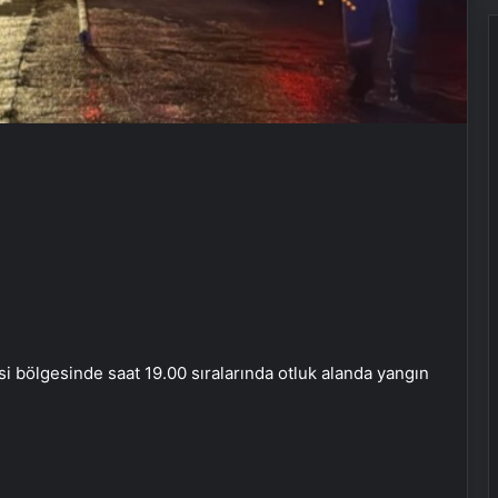
 bölgesinde saat 19.00 sıralarında otluk alanda yangın
Bigo Elmas Bayi – Güvenli, Hızlı ve