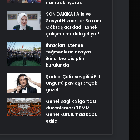
namaz kılıyoruz
SON DAKİKA | Aile ve
Sosyal Hizmetler Bakanı
Göktaş açıkladı: Esnek
çalışma modeli geliyor!
İhraçları istenen
teğmenlerin dosyası
ikinci kez disiplin
kurulunda
Şarkıcı Çelik sevgilisi Elif
Üngür’ü paylaştı: “Çok
güzel”
Genel Sağlık Sigortası
düzenlemesi TBMM
Genel Kurulu’nda kabul
edildi