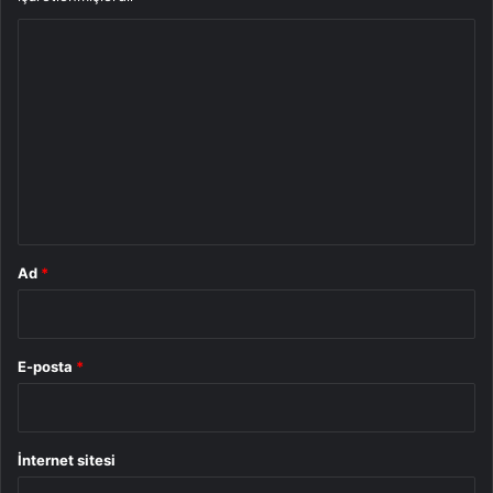
Y
o
r
u
m
*
Ad
*
E-posta
*
İnternet sitesi