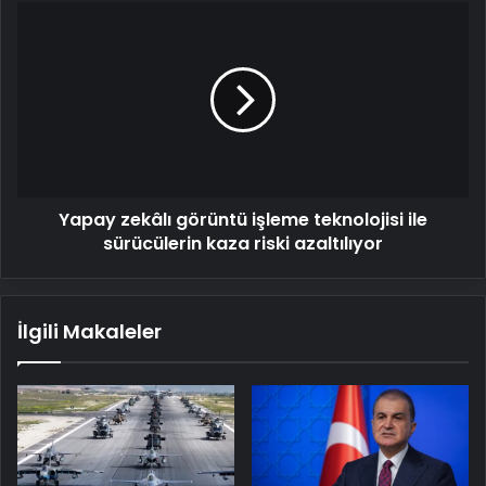
Yapay
zekâlı
görüntü
işleme
teknolojisi
ile
sürücülerin
kaza
riski
Yapay zekâlı görüntü işleme teknolojisi ile
azaltılıyor
sürücülerin kaza riski azaltılıyor
İlgili Makaleler