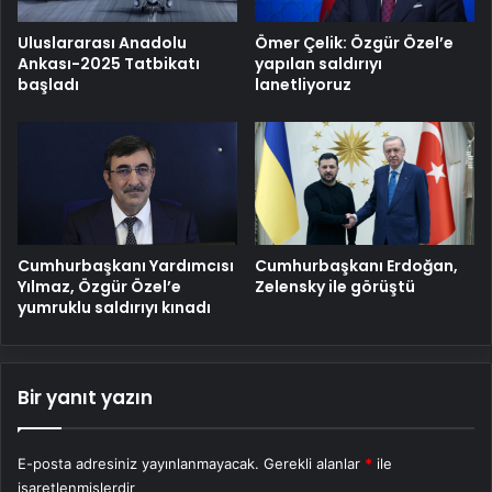
Uluslararası Anadolu
Ömer Çelik: Özgür Özel’e
Ankası-2025 Tatbikatı
yapılan saldırıyı
başladı
lanetliyoruz
Cumhurbaşkanı Yardımcısı
Cumhurbaşkanı Erdoğan,
Yılmaz, Özgür Özel’e
Zelensky ile görüştü
yumruklu saldırıyı kınadı
Bir yanıt yazın
E-posta adresiniz yayınlanmayacak.
Gerekli alanlar
*
ile
işaretlenmişlerdir