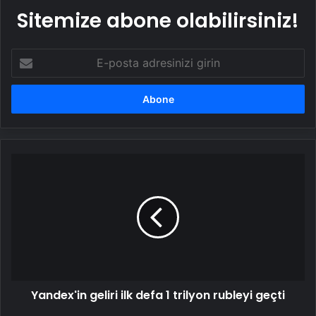
Sitemize abone olabilirsiniz!
E-
posta
adresinizi
girin
Yandex'in
geliri
ilk
defa
1
trilyon
rubleyi
geçti
Yandex'in geliri ilk defa 1 trilyon rubleyi geçti