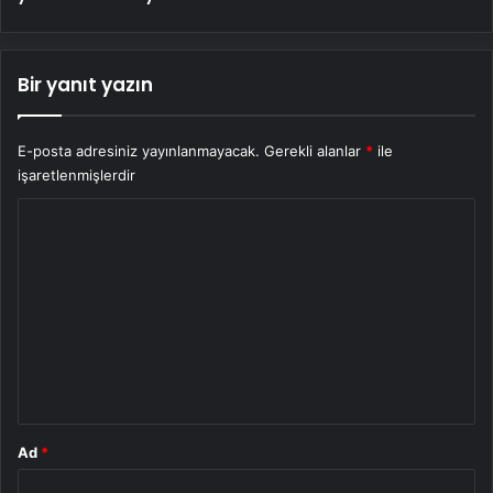
Bir yanıt yazın
E-posta adresiniz yayınlanmayacak.
Gerekli alanlar
*
ile
işaretlenmişlerdir
Y
o
r
u
m
*
Ad
*