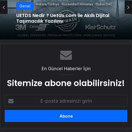
Genel
UETDS Nedir ? Uetds.com İle Akıllı Dijital
Taşımacılık Yazılımı
En Güncel Haberler İçin
Sitemize abone olabilirsiniz!
E-
posta
adresinizi
girin