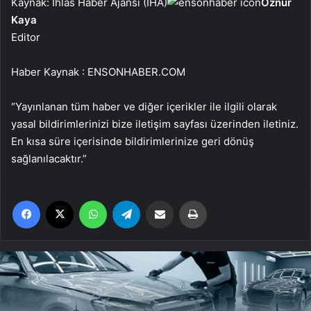
Kaynak: İhlas Haber Ajansı (İHA)
Öznur
Kaya
Editor
Haber Kaynak : ENSONHABER.COM
“Yayınlanan tüm haber ve diğer içerikler ile ilgili olarak
yasal bildirimlerinizi bize iletişim sayfası üzerinden iletiniz.
En kısa süre içerisinde bildirimlerinize geri dönüş
sağlanılacaktır.”
Facebook
X
WhatsApp
Telegram
Email'den paylaş
Yaz