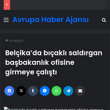
Avrupa Haber Ajansı
Menü
A
Anasayfa
Belçika’da bıçaklı saldırgan
başbakanlık ofisine
girmeye çalıştı
Facebook
X
Tumblr
Messenger
WhatsApp
Telegram
Email'den paylaş