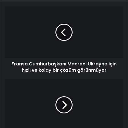
Fransa
Cumhurbaşkanı
Macron:
Ukrayna
için
hızlı
ve
kolay
bir
Fransa Cumhurbaşkanı Macron: Ukrayna için
çözüm
görünmüyor
hızlı ve kolay bir çözüm görünmüyor
Kongo
Demokratik
Cumhuriyeti'nde
isyancılardan
saldırı