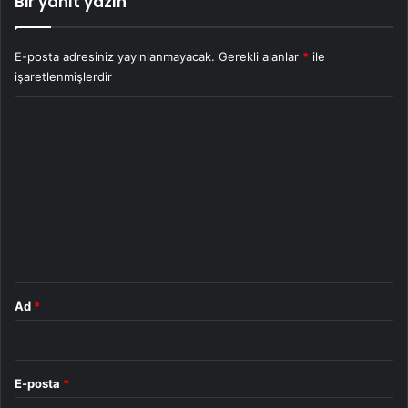
Bir yanıt yazın
E-posta adresiniz yayınlanmayacak.
Gerekli alanlar
*
ile
işaretlenmişlerdir
Y
o
r
u
m
*
Ad
*
E-posta
*