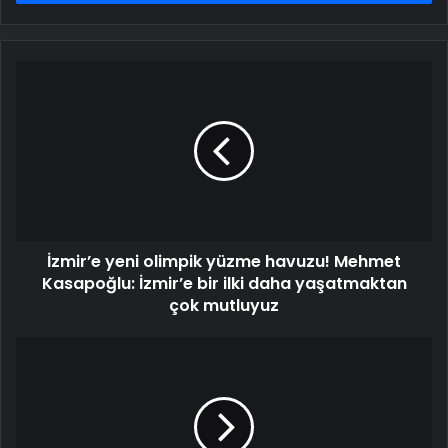
İzmir’e
yeni
olimpik
yüzme
havuzu!
Mehmet
Kasapoğlu:
İzmir’e
bir
İzmir’e yeni olimpik yüzme havuzu! Mehmet
ilki
daha
Kasapoğlu: İzmir’e bir ilki daha yaşatmaktan
yaşatmaktan
çok mutluyuz
çok
mutluyuz
Genç
yıldızlar
İş
Sanat’ta