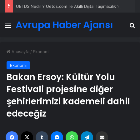
UETDS Nedir ? Uetds.com İle Akıllı Dijital Taşımacılık Yazılımı
Avrupa Haber Ajansı
Menü
A
Anasayfa
/
Ekonomi
Ekonomi
Bakan Ersoy: Kültür Yolu
Festivali projesine diğer
şehirlerimizi kademeli dahil
edeceğiz
Facebook
X
Tumblr
Messenger
WhatsApp
Telegram
Email'den paylaş