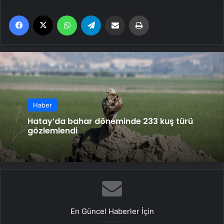
Facebook
X
WhatsApp
Telegram
Email'den paylaş
Yaz
Haber
Hatay’da bahar döneminde 233 kuş türü
gözlemlendi
En Güncel Haberler İçin