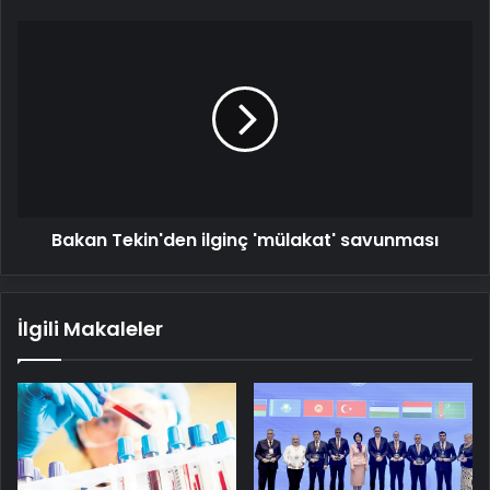
Bakan
Tekin'den
ilginç
'mülakat'
savunması
Bakan Tekin'den ilginç 'mülakat' savunması
İlgili Makaleler