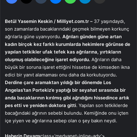
Betül Yasemin Keskin / Milliyet.com.tr –
37 yaşındaydı,
son zamanlarda bacaklarındaki geçmek bilmeyen korkunç
ağrılarla güne uyanıyordu.
Ağrıları günden güne artan
kadın birçok kez farklı kurumlarda hekimlere görünse de
yapılan tetkikler ufak tefek kas ağrılarına, yırtıkların
oluşmuş olabileceğine işaret ediyordu.
Ağrıların daha
büyük bir soruna işaret ettiğini hissetse de kimseden ikna
edici bir yanıt alamaması onu daha da korkutuyordu
.
Derdine çare aramaktan yıldığı bir dönemde Los
Angelas’tan Portekiz’e yaptığı bir seyahat sırasında bir
anda bacaklarının kırılmış gibi ağrıdığını hissedince artık
pes etti ve yeniden doktora gitti
. Yapılan son tetkiklerde
bacağındaki ağrının sebebi bulundu. Kemiğinde onu içten
içe yiyen ve ağrılarına sebep olan o şey bakın neydi.
Haberin Devamı
class=’medyanet-inline-adv’>