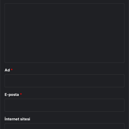
Y
o
r
u
m
*
Ad
*
E-posta
*
İnternet sitesi