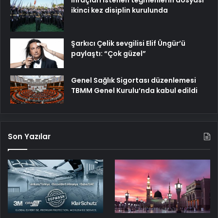
İhraçları istenen teğmenlerin dosyası
ikinci kez disiplin kurulunda
Şarkıcı Çelik sevgilisi Elif Üngür’ü
paylaştı: “Çok güzel”
Genel Sağlık Sigortası düzenlemesi
TBMM Genel Kurulu’nda kabul edildi
Son Yazılar