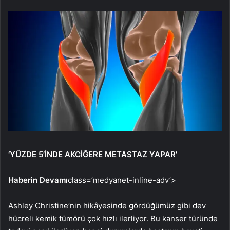
‘YÜZDE 5’İNDE AKCİĞERE METASTAZ YAPAR’
Haberin Devamı
class=’medyanet-inline-adv’>
Ashley Christine’nin hikâyesinde gördüğümüz gibi dev
hücreli kemik tümörü çok hızlı ilerliyor. Bu kanser türünde