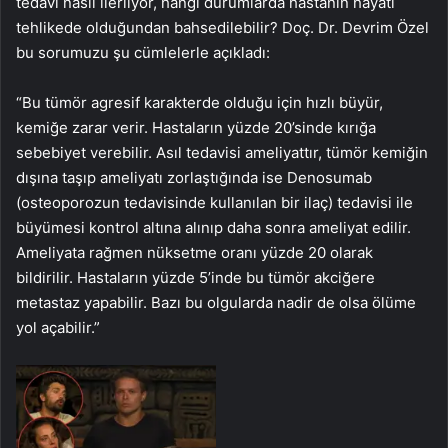
tedavi nasıl ilerliyor, hangi durumlarda hastanın hayati
tehlikede olduğundan bahsedilebilir? Doç. Dr. Devrim Özel
bu sorumuzu şu cümlelerle açıkladı:
“Bu tümör agresif karakterde olduğu için hızlı büyür,
kemiğe zarar verir. Hastaların yüzde 20’sinde kırığa
sebebiyet verebilir. Asıl tedavisi ameliyattır, tümör kemiğin
dışına taşıp ameliyatı zorlaştığında ise Denosumab
(osteoporozun tedavisinde kullanılan bir ilaç) tedavisi ile
büyümesi kontrol altına alınıp daha sonra ameliyat edilir.
Ameliyata rağmen nüksetme oranı yüzde 20 olarak
bildirilir. Hastaların yüzde 5’inde bu tümör akciğere
metastaz yapabilir. Bazı bu olgularda nadir de olsa ölüme
yol açabilir.”