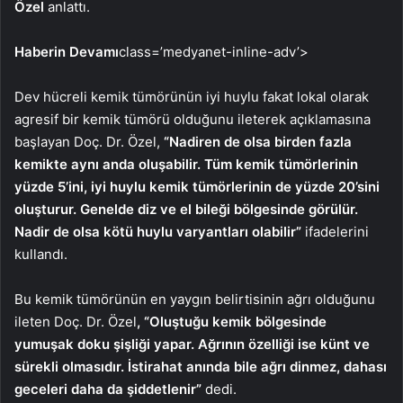
Özel
anlattı.
Haberin Devamı
class=’medyanet-inline-adv’>
Dev hücreli kemik tümörünün iyi huylu fakat lokal olarak
agresif bir kemik tümörü olduğunu ileterek açıklamasına
başlayan Doç. Dr. Özel,
“Nadiren de olsa birden fazla
kemikte aynı anda oluşabilir. Tüm kemik tümörlerinin
yüzde 5’ini, iyi huylu kemik tümörlerinin de yüzde 20’sini
oluşturur. Genelde diz ve el bileği bölgesinde görülür.
Nadir de olsa kötü huylu varyantları olabilir”
ifadelerini
kullandı.
Bu kemik tümörünün en yaygın belirtisinin ağrı olduğunu
ileten Doç. Dr. Özel
, “Oluştuğu kemik bölgesinde
yumuşak doku şişliği yapar. Ağrının özelliği ise künt ve
sürekli olmasıdır. İstirahat anında bile ağrı dinmez, dahası
geceleri daha da şiddetlenir”
dedi.