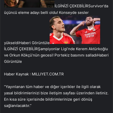
İLGİNİZİ ÇEKEBİLİR
Survivor’da
üçüncü eleme adayı belli oldu! Konseyde sesler
yükseldi
Haberi Görüntüle
İLGİNİZİ ÇEKEBİLİR
Şampiyonlar Ligi’nde Kerem Aktürkoğlu
ve Orkun Kökçü’nün gecesi! Portekiz basınını salladı
Haberi
Görüntüle
Haber Kaynak : MILLIYET.COM.TR
“Yayınlanan tüm haber ve diğer içerikler ile ilgili olarak
yasal bildirimlerinizi bize iletişim sayfası üzerinden iletiniz.
En kısa süre içerisinde bildirimlerinize geri dönüş
sağlanılacaktır.”