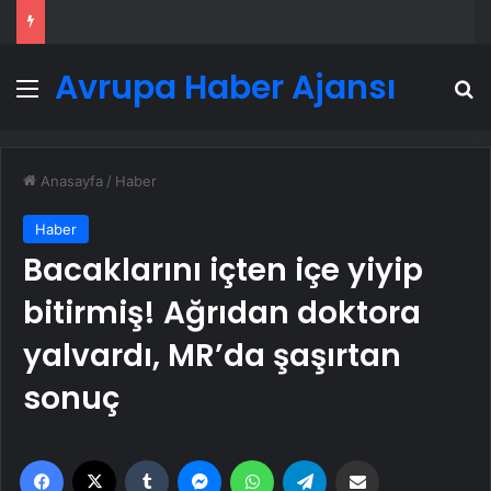
Avrupa Haber Ajansı
Menü
A
Anasayfa
/
Haber
Haber
Bacaklarını içten içe yiyip
bitirmiş! Ağrıdan doktora
yalvardı, MR’da şaşırtan
sonuç
Facebook
X
Tumblr
Messenger
WhatsApp
Telegram
Email'den paylaş