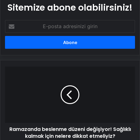
Sitemize abone olabilirsiniz!
E-
posta
adresinizi
girin
Ramazanda
beslenme
düzeni
değişiyor!
Sağlıklı
kalmak
için
nelere
dikkat
Ramazanda beslenme düzeni değişiyor! Sağlıklı
etmeliyiz?
kalmak için nelere dikkat etmeliyiz?