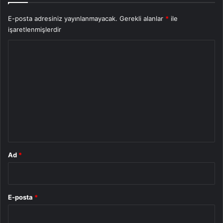
E-posta adresiniz yayınlanmayacak.
Gerekli alanlar
*
ile
işaretlenmişlerdir
Y
o
r
u
m
*
Ad
*
E-posta
*