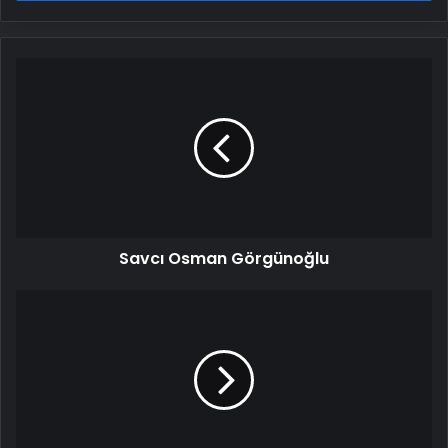
Savcı
Osman
Görgünoğlu
Savcı Osman Görgünoğlu
Pes
dedirten
görüntüler: Tartıştığı
İETT
şoförünü
kamyonetiyle
ezdi