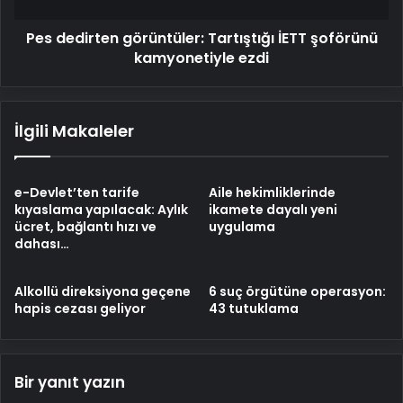
Pes dedirten görüntüler: Tartıştığı İETT şoförünü
kamyonetiyle ezdi
İlgili Makaleler
e-Devlet’ten tarife
Aile hekimliklerinde
kıyaslama yapılacak: Aylık
ikamete dayalı yeni
ücret, bağlantı hızı ve
uygulama
dahası…
Alkollü direksiyona geçene
6 suç örgütüne operasyon:
hapis cezası geliyor
43 tutuklama
Bir yanıt yazın