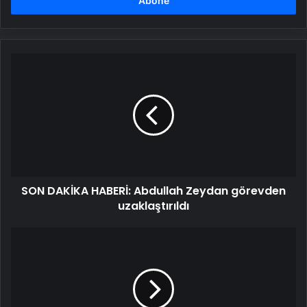
girin
SON
DAKİKA
HABERİ: Abdullah
Zeydan
görevden
uzaklaştırıldı
SON DAKİKA HABERİ: Abdullah Zeydan görevden
uzaklaştırıldı
AK
Parti’de
büyük
değişim
haftası