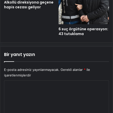
Alkollü direksiyona geçene
hapis cezası geliyor
6 suç örgütüne operasyon:
43 tutuklama
Bir yanıt yazın
E-posta adresiniz yayınlanmayacak.
Gerekli alanlar
*
ile
işaretlenmişlerdir
Y
o
r
u