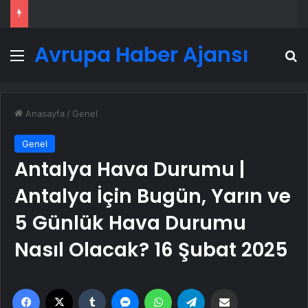
Avrupa Haber Ajansı
Menü
A
Anasayfa
/
Genel
Genel
Antalya Hava Durumu |
Antalya İçin Bugün, Yarın ve
5 Günlük Hava Durumu
Nasıl Olacak? 16 Şubat 2025
Facebook
X
Tumblr
Messenger
WhatsApp
Telegram
Email'den paylaş