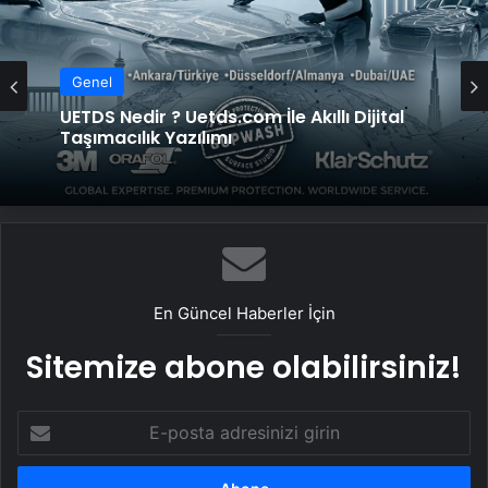
Genel
Genel
2026 Umre Fiyatları 2026 Umre Tur
Fiyatları ve Umre Ne Kadar
UETDS Nedir ? Uetds.com İle Akıllı Dijital
Taşımacılık Yazılımı
En Güncel Haberler İçin
Sitemize abone olabilirsiniz!
E-
posta
adresinizi