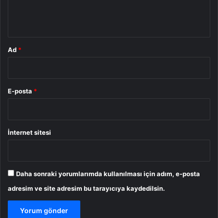
m
*
Ad
*
E-posta
*
İnternet sitesi
Daha sonraki yorumlarımda kullanılması için adım, e-posta
adresim ve site adresim bu tarayıcıya kaydedilsin.