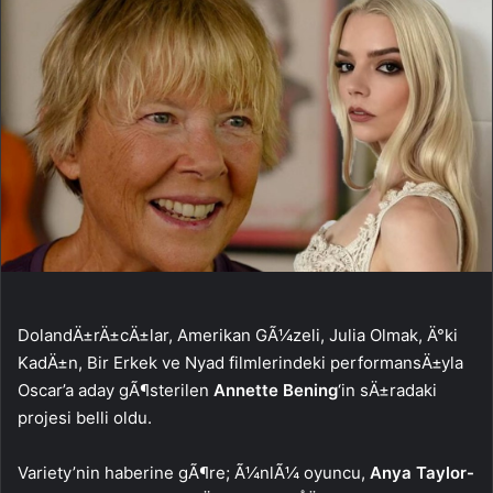
DolandÄ±rÄ±cÄ±lar, Amerikan GÃ¼zeli, Julia Olmak, Ä°ki
KadÄ±n, Bir Erkek ve Nyad filmlerindeki performansÄ±yla
Oscar’a aday gÃ¶sterilen
Annette Bening
‘in sÄ±radaki
projesi belli oldu.
Variety’nin haberine gÃ¶re; Ã¼nlÃ¼ oyuncu,
Anya Taylor-