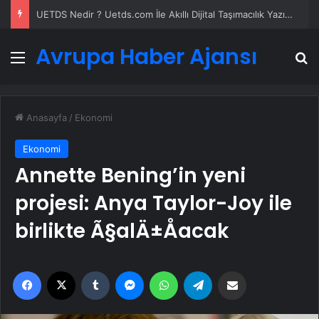
UETDS Nedir ? Uetds.com İle Akıllı Dijital Taşımacılık Yazılımı
Avrupa Haber Ajansı
Menü
A
Anasayfa
/
Ekonomi
Ekonomi
Annette Bening’in yeni
projesi: Anya Taylor-Joy ile
birlikte Ã§alÄ±Åacak
Facebook
X
Tumblr
Messenger
WhatsApp
Telegram
Email'den paylaş