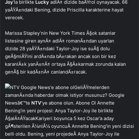
Joy
‘la birlikte
Lucky
adlÄ± dizide baÅŸrol oynayacak. 66
yaÅŸÄ±ndaki Bening, dizide Priscilla karakterine hayat
verecek.
Marissa Stapley’nin New York Times Ã§ok satanlar
listesine giren aynÄ± adlÄ± romanÄ±ndan uyarlan
dizide 28 yaÅŸÄ±ndaki Taylor-Joy ise suÃ§ dolu
geÃ§miÅŸini ardÄ±nda bÄ±rakan ancak son bir kez
karanlÄ±k yanÄ±nÄ± ortaya Ã§Ä±karmak zorunda kalan
genÃ§ bir kadÄ±nÄ± canlandÄ±racak.
GeliÅŸmelerden
zamanÄ±nda haberdar olmak istiyor musunuz? Google
Newsâ€™te
NTV
‘ye abone olun. Abone Ol Annette
Bening’in yeni projesi: Anya Taylor-Joy ile birlikte
Ã§alÄ±ÅŸacakKariyeri boyunca 5 kez Oscar’a aday
gÃ¶sterilen Ã¼nlÃ¼ oyuncuÂ Annette Bening’in yeni dizisi
belli oldu. Bening, yeni projedeÂ Anya Taylor-Joy ile