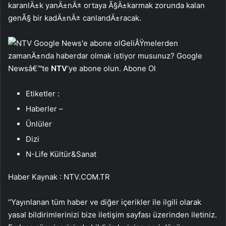
karanlÄ±k yanÄ±nÄ± ortaya Ã§Ä±karmak zorunda kalan
genÃ§ bir kadÄ±nÄ± canlandÄ±racak.
GeliÅŸmelerden
zamanÄ±nda haberdar olmak istiyor musunuz? Google
Newsâ€™te
NTV
‘ye abone olun. Abone Ol
Etiketler :
Haberler –
Ünlüler
Dizi
N-Life Kültür&Sanat
Haber Kaynak : NTV.COM.TR
“Yayınlanan tüm haber ve diğer içerikler ile ilgili olarak
yasal bildirimlerinizi bize iletişim sayfası üzerinden iletiniz.