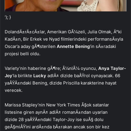
‘); }
DolandÄ±rÄ±cÄ±lar, Amerikan GÃ¼zeli, Julia Olmak, Ä°ki
KadÄ±n, Bir Erkek ve Nyad filmlerindeki performansÄ±yla
Oscar’a aday gÃ¶sterilen
Annette Bening
‘in sÄ±radaki
projesi belli oldu.
Variety’nin haberine gÃ¶re; Ã¼nlÃ¼ oyuncu,
Anya Taylor-
Joy
‘la birlikte
Lucky
adlÄ± dizide baÅŸrol oynayacak. 66
yaÅŸÄ±ndaki Bening, dizide Priscilla karakterine hayat
verecek.
Marissa Stapley’nin New York Times Ã§ok satanlar
listesine giren aynÄ± adlÄ± romanÄ±ndan uyarlan
dizide 28 yaÅŸÄ±ndaki Taylor-Joy ise suÃ§ dolu
geÃ§miÅŸini ardÄ±nda bÄ±rakan ancak son bir kez