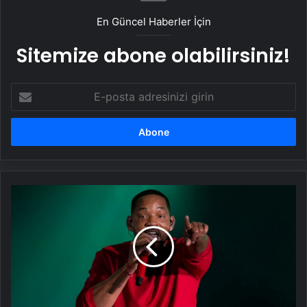
tutuyor
En Güncel Haberler İçin
Sitemize abone olabilirsiniz!
E-
posta
adresinizi
girin
Will
Smith'ten
20
yÄ±l
sonraÂ yeni
albÃ¼m