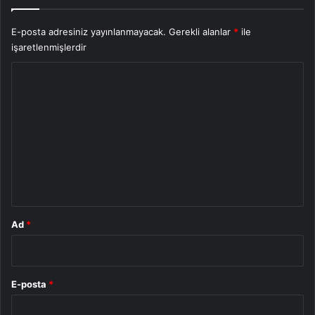
E-posta adresiniz yayınlanmayacak.
Gerekli alanlar
*
ile
işaretlenmişlerdir
Y
o
r
u
m
*
Ad
*
E-posta
*