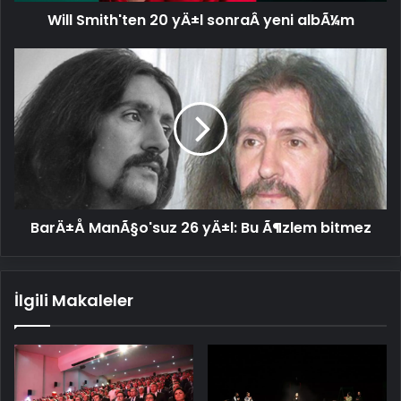
Will Smith'ten 20 yÄ±l sonraÂ yeni albÃ¼m
BarÄ±Å
ManÃ§o'suz
26
yÄ±l:
Bu
Ã¶zlem
bitmez
BarÄ±Å ManÃ§o'suz 26 yÄ±l: Bu Ã¶zlem bitmez
İlgili Makaleler