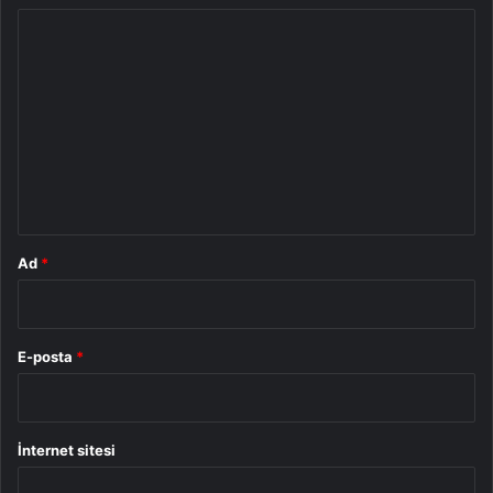
Y
o
r
u
m
*
Ad
*
E-posta
*
İnternet sitesi