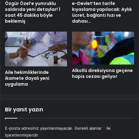
Özgür Özel’e yumruklu
e-Devlet’ten tarife
saldırıda yeni detaylar! 1
kıyaslama yapılacak: Aylık
saat 45 dakika böyle
ücret, bağlantı hızı ve
beklemiş
dahası…
Alkollü direksiyona geçene
Aile hekimliklerinde
hapis cezası geliyor
ikamete dayalı yeni
uygulama
Bir yanıt yazın
E-posta adresiniz yayınlanmayacak.
Gerekli alanlar
*
ile
işaretlenmişlerdir