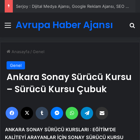
Serjoy : Dijital Medya Ajansı, Google Reklam Ajansı, SEO Ajansı ve Web Tasarım Ajansı
Avrupa Haber Ajansı
Menü
A
Anasayfa
/
Genel
Genel
Ankara Sonay Sürücü Kursu
– Sürücü Kursu Çubuk
Facebook
X
Tumblr
Messenger
WhatsApp
Telegram
Email'den paylaş
ANKARA SONAY SÜRÜCÜ KURSLARI : EĞİTİM'DE
KALİTEYİ ARAYANLAR İÇİN SONAY SÜRÜCÜ KURSU