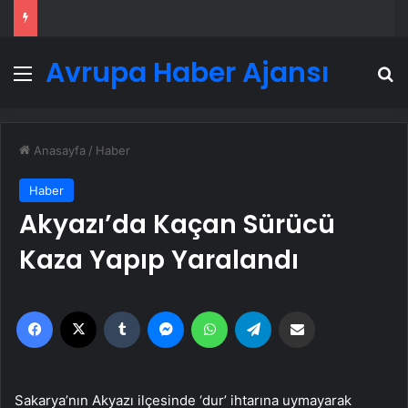
Avrupa Haber Ajansı
Menü
A
Anasayfa
/
Haber
Haber
Akyazı’da Kaçan Sürücü
Kaza Yapıp Yaralandı
Facebook
X
Tumblr
Messenger
WhatsApp
Telegram
Email'den paylaş
Sakarya’nın Akyazı ilçesinde ‘dur’ ihtarına uymayarak