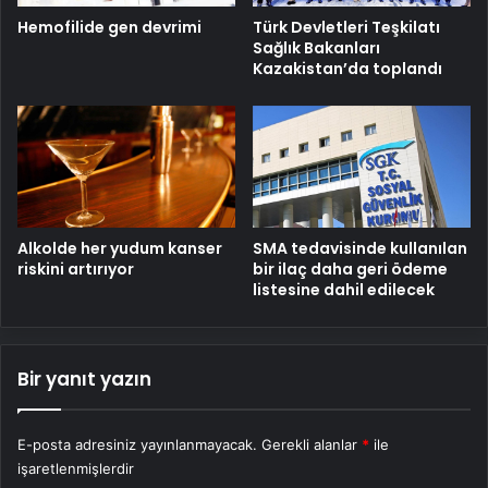
Hemofilide gen devrimi
Türk Devletleri Teşkilatı
Sağlık Bakanları
Kazakistan’da toplandı
Alkolde her yudum kanser
SMA tedavisinde kullanılan
riskini artırıyor
bir ilaç daha geri ödeme
listesine dahil edilecek
Bir yanıt yazın
E-posta adresiniz yayınlanmayacak.
Gerekli alanlar
*
ile
işaretlenmişlerdir