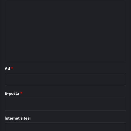
Y
o
r
u
m
*
Ad
*
E-posta
*
İnternet sitesi