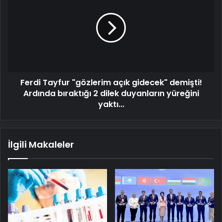
"gözlerim
açık
gidecek"
demişti!
Ardında
bıraktığı
2
Ferdi Tayfur "gözlerim açık gidecek" demişti!
dilek
duyanların
Ardında bıraktığı 2 dilek duyanların yüreğini
yüreğini
yaktı...
yaktı...
İlgili Makaleler