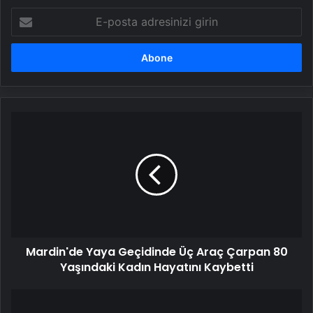
E-
posta
adresinizi
girin
Mardin'de
Yaya
Geçidinde
Üç
Araç
Çarpan
80
Yaşındaki
Kadın
Mardin'de Yaya Geçidinde Üç Araç Çarpan 80
Hayatını
Kaybetti
Yaşındaki Kadın Hayatını Kaybetti
Ferdi
Tayfur