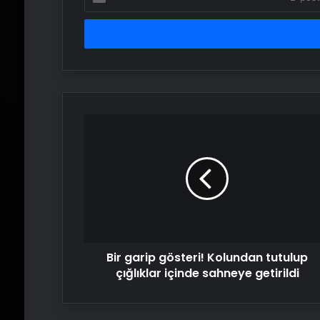
posta
adresinizi
girin
Bir
garip
gösteri!
Kolundan
tutulup
çığlıklar
içinde
sahneye
getirildi
Bir garip gösteri! Kolundan tutulup
çığlıklar içinde sahneye getirildi