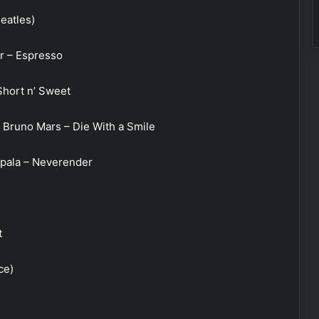
eatles)
r – Espresso
Short n’ Sweet
 Bruno Mars – Die With a Smile
Impala – Neverender
t
ce)