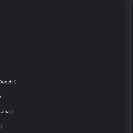
Doechii)
)
Lamar)
)