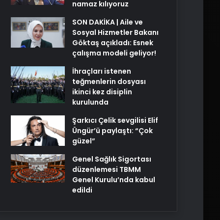
namaz kılıyoruz
SON DAKİKA | Aile ve
Sosyal Hizmetler Bakanı
Göktaş açıkladı: Esnek
çalışma modeli geliyor!
İhraçları istenen
teğmenlerin dosyası
ikinci kez disiplin
kurulunda
Şarkıcı Çelik sevgilisi Elif
Üngür’ü paylaştı: “Çok
güzel”
Genel Sağlık Sigortası
düzenlemesi TBMM
Genel Kurulu’nda kabul
edildi