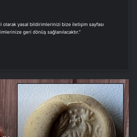
İki kardeş tesadüfen bahçede
i olarak yasal bildirimlerinizi bize iletişim sayfası
buldu: O yüzük tarihi eser çıktı!
rimlerinize geri dönüş sağlanılacaktır.”
Efes Müzesi 3500 yıllık tarihsel
sürece ışık tutuyor
Osmanlı’nın zarif mimari ustalığı:
Yüzyıllardır süslenen kuş sebilleri ve
çanakları
Engelli Semazenlerden Sema
Gösterisi
Düzce’de Anneler Günü Sürprizi