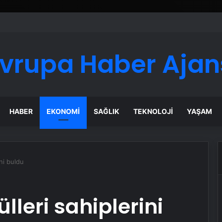
vrupa Haber Ajan
HABER
EKONOMI
SAĞLIK
TEKNOLOJI
YAŞAM
ni buldu
leri sahiplerini