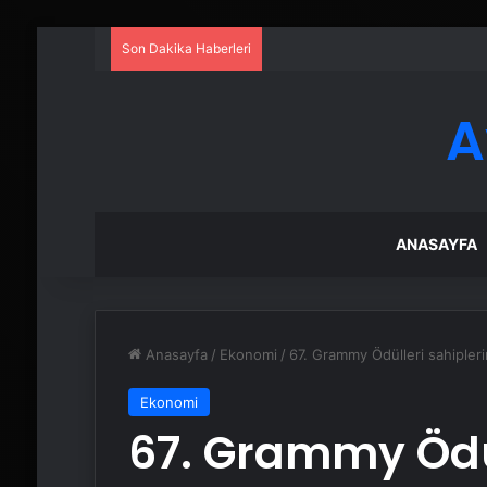
Son Dakika Haberleri
A
ANASAYFA
Anasayfa
/
Ekonomi
/
67. Grammy Ödülleri sahipleri
Ekonomi
67. Grammy Ödül