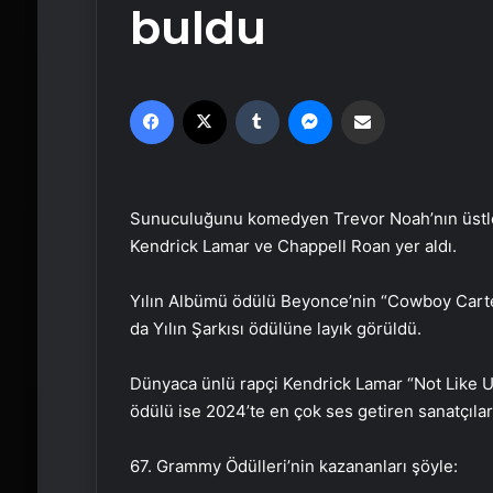
buldu
Facebook
X
Tumblr
Messenger
Email'den paylaş
Sunuculuğunu komedyen Trevor Noah’nın üstlen
Kendrick Lamar ve Chappell Roan yer aldı.
Yılın Albümü ödülü Beyonce’nin “Cowboy Carter
da Yılın Şarkısı ödülüne layık görüldü.
Dünyaca ünlü rapçi Kendrick Lamar “Not Like Us
ödülü ise 2024’te en çok ses getiren sanatçılar
67. Grammy Ödülleri’nin kazananları şöyle: