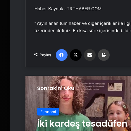
Haber Kaynak : TRTHABER.COM
“Yayınlanan tüm haber ve diğer içerikler ile ilgil
üzerinden iletiniz. En kısa süre içerisinde bildi
Facebook
X
Email'den paylaş
Yaz
Paylaş
Sonrakini Oku
Ekonomi
İki kardeş tesadüfen