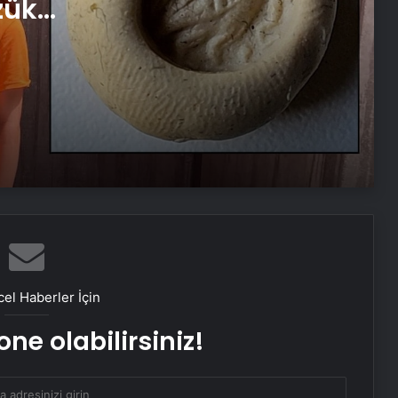
zük
Bitlis Beş Minare Film Festivali Başladı
Mehteran Birliği Malatya’da Konser
Verdi
Roma Dönemine Ait Mezar Taşları
Bulundu
CSO’dan Avrupa Günü Özel Konseri
el Haberler İçin
Türk Alfabesi Birliği Kültürel
ne olabilirsiniz!
Avantajlar Sağlayacak