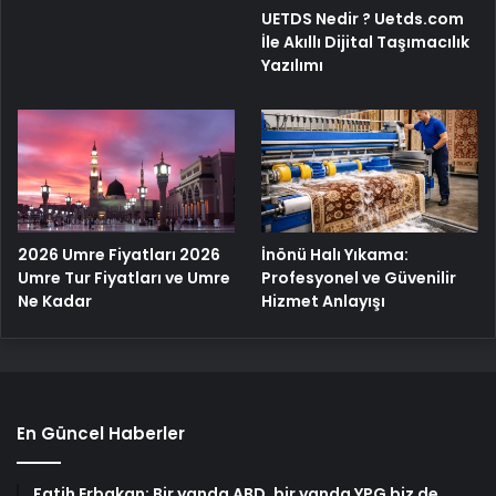
UETDS Nedir ? Uetds.com
İle Akıllı Dijital Taşımacılık
Yazılımı
2026 Umre Fiyatları 2026
İnönü Halı Yıkama:
Umre Tur Fiyatları ve Umre
Profesyonel ve Güvenilir
Ne Kadar
Hizmet Anlayışı
En Güncel Haberler
Fatih Erbakan: Bir yanda ABD, bir yanda YPG biz de