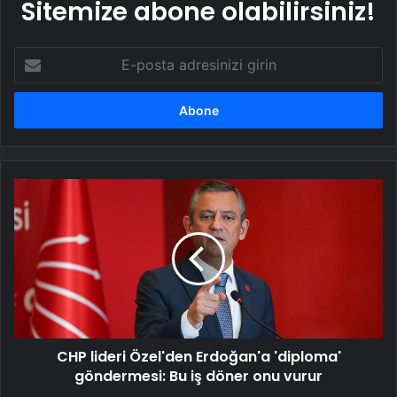
Sitemize abone olabilirsiniz!
E-
posta
adresinizi
girin
CHP
lideri
Özel'den
Erdoğan'a
'diploma'
göndermesi:
Bu
iş
döner
CHP lideri Özel'den Erdoğan'a 'diploma'
onu
vurur
göndermesi: Bu iş döner onu vurur