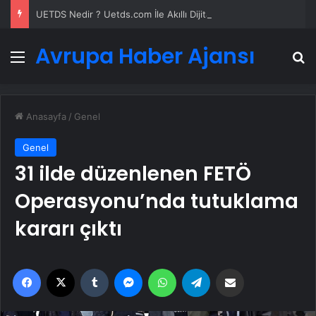
UETDS Nedir ? Uetds.com İle Akıllı Dijital Taşımacılık Yazılımı
Avrupa Haber Ajansı
Menü
A
Anasayfa
/
Genel
Genel
31 ilde düzenlenen FETÖ
Operasyonu’nda tutuklama
kararı çıktı
Facebook
X
Tumblr
Messenger
WhatsApp
Telegram
Email'den paylaş