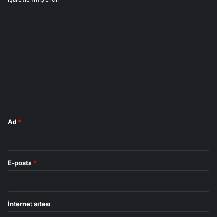
Y
o
r
u
m
*
Ad
*
E-posta
*
İnternet sitesi