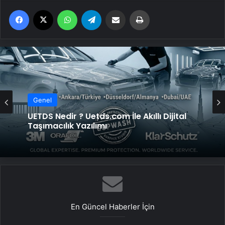
Facebook
X
WhatsApp
Telegram
Email'den paylaş
Yaz
Genel
Genel
2026 Umre Fiyatları 2026 Umre Tur
Fiyatları ve Umre Ne Kadar
UETDS Nedir ? Uetds.com İle Akıllı Dijital
Taşımacılık Yazılımı
En Güncel Haberler İçin