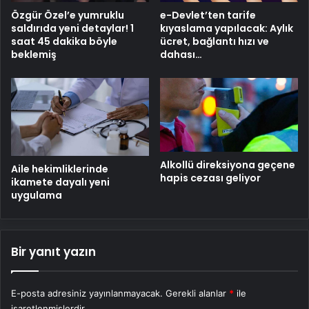
Özgür Özel’e yumruklu
e-Devlet’ten tarife
saldırıda yeni detaylar! 1
kıyaslama yapılacak: Aylık
saat 45 dakika böyle
ücret, bağlantı hızı ve
beklemiş
dahası…
Alkollü direksiyona geçene
Aile hekimliklerinde
hapis cezası geliyor
ikamete dayalı yeni
uygulama
Bir yanıt yazın
E-posta adresiniz yayınlanmayacak.
Gerekli alanlar
*
ile
işaretlenmişlerdir