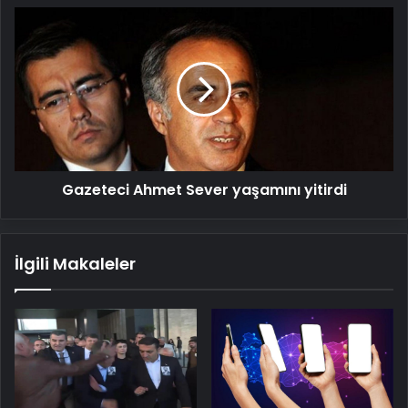
Gazeteci
Ahmet
Sever
yaşamını
yitirdi
Gazeteci Ahmet Sever yaşamını yitirdi
İlgili Makaleler