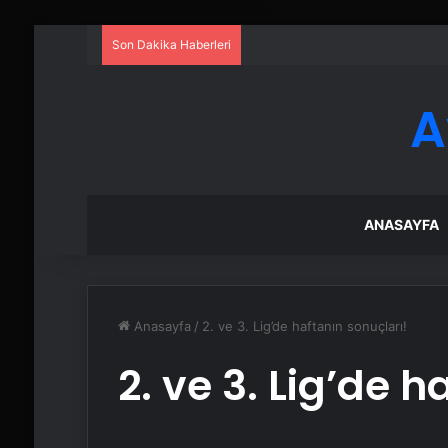
Son Dakika Haberleri
A
ANASAYFA
Anasayfa
/
2. ve 3. Lig’de haftanın sonuçları!
2. ve 3. Lig’de 