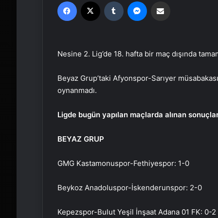
Facebook
X
Tumblr
Messenger
Email'den paylaş
Nesine 2. Lig’de 18. hafta bir maç dışında tamam
Beyaz Grup’taki Afyonspor-Sarıyer müsabakası
oynanmadı.
Ligde bugün yapılan maçlarda alınan sonuçlar
BEYAZ GRUP
GMG Kastamonuspor-Fethiyespor: 1-0
Beykoz Anadoluspor-İskenderunspor: 2-0
Kepezspor-Bulut Yeşil İnşaat Adana 01 FK: 0-2