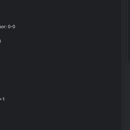
or: 0-0
3
0-1