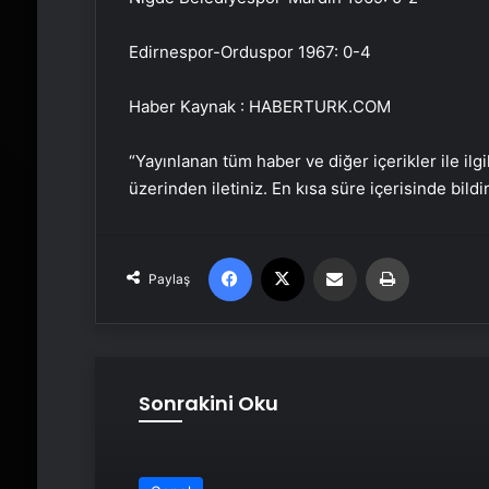
Edirnespor-Orduspor 1967: 0-4
Haber Kaynak : HABERTURK.COM
“Yayınlanan tüm haber ve diğer içerikler ile ilgil
üzerinden iletiniz. En kısa süre içerisinde bildi
Facebook
X
Email'den paylaş
Yaz
Paylaş
Sonrakini Oku