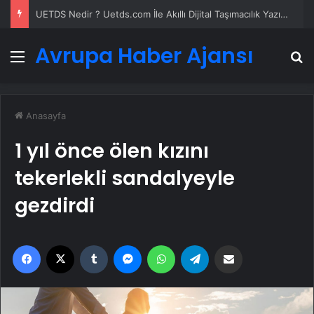
UETDS Nedir ? Uetds.com İle Akıllı Dijital Taşımacılık Yazılımı
Avrupa Haber Ajansı
Menü
A
Anasayfa
1 yıl önce ölen kızını
tekerlekli sandalyeyle
gezdirdi
Facebook
X
Tumblr
Messenger
WhatsApp
Telegram
Email'den paylaş