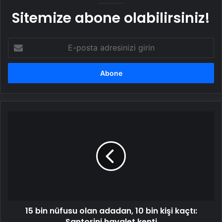
Sitemize abone olabilirsiniz!
E-
posta
adresinizi
girin
15
bin
nüfusu
olan
adadan,
10
bin
kişi
kaçtı:
15 bin nüfusu olan adadan, 10 bin kişi kaçtı:
Santorini
hayalet
Santorini hayalet kenti