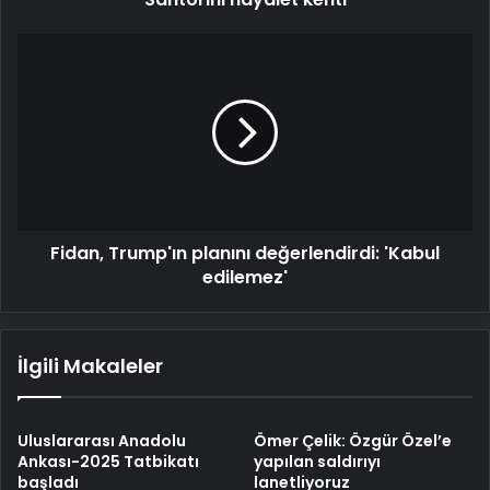
kenti
Fidan,
Trump'ın
planını
değerlendirdi:
'Kabul
edilemez'
Fidan, Trump'ın planını değerlendirdi: 'Kabul
edilemez'
İlgili Makaleler
Uluslararası Anadolu
Ömer Çelik: Özgür Özel’e
Ankası-2025 Tatbikatı
yapılan saldırıyı
başladı
lanetliyoruz