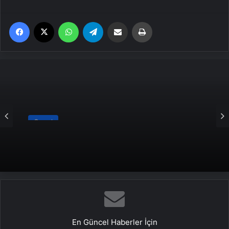
Facebook
X
WhatsApp
Telegram
Email'den paylaş
Yaz
Genel
2026 Umre Fiyatları 2026 Umre Tur
Fiyatları ve Umre Ne Kadar
En Güncel Haberler İçin