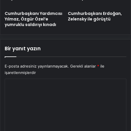
Cumhurbaşkanı Yardımcısı
Cumhurbaşkanı Erdoğan,
Yılmaz, Özgür Özel’e
Zelensky ile görüştü
yumruklu saldırıyı kınadı
Bir yanıt yazın
E-posta adresiniz yayınlanmayacak.
Gerekli alanlar
*
ile
işaretlenmişlerdir
Y
o
r
u
m
*